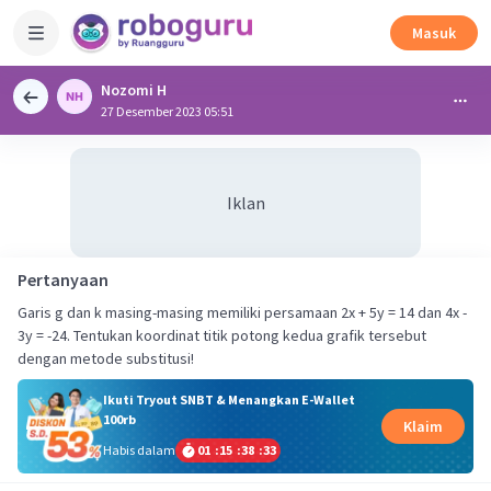
Masuk
Nozomi H
27 Desember 2023 05:51
Iklan
Pertanyaan
Garis g dan k masing-masing memiliki persamaan 2x + 5y = 14 dan 4x -
3y = -24. Tentukan koordinat titik potong kedua grafik tersebut
dengan metode substitusi!
Ikuti Tryout SNBT & Menangkan E-Wallet
100rb
Klaim
Habis dalam
01
:
15
:
38
:
33