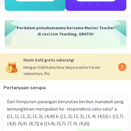
Elisabeth S
Level 1
07 Maret 2024 10:44
Garis G dan K masing-masing memiliki persamaan 2x +
5y = 14 dan 4 x - 3y = -24 Tentukan koordinat. Potong
Perdalam pemahamanmu bersama Master Teacher
kedua grafik tersebut dengan metode substitusi
di sesi Live Teaching, GRATIS!
Iklan
·
0.0
(
0
)
Balas
Beri Rating
Klaim Gold gratis sekarang!
Dengan Gold kamu bisa tanya soal ke Forum
sepuasnya, lho.
Pertanyaan serupa
Dari himpunan pasangan berurutan berikut.manakah yang
kemungkinan merupakan ko- respondensi satu-satu? a.
{(1, 1), (2, 2), (3, 3), (4,4)} b. {(1, 2), (2, 3), (3, 4). (4,5)} c. {(2,7).
(4,8). (6,9). (8,7)} d. {(3.4), (5,7). (7, 9). (9,6)}