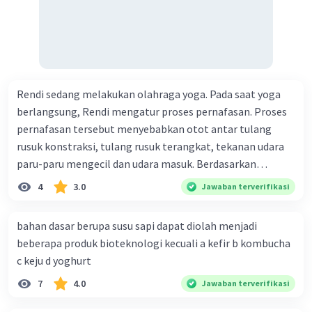
Rendi sedang melakukan olahraga yoga. Pada saat yoga
berlangsung, Rendi mengatur proses pernafasan. Proses
pernafasan tersebut menyebabkan otot antar tulang
rusuk konstraksi, tulang rusuk terangkat, tekanan udara
paru-paru mengecil dan udara masuk. Berdasarkan
informasi tersebut, dapat disimpulkan bahwa Rendi
4
3.0
Jawaban terverifikasi
sedang melakukan proses pernafasan....
bahan dasar berupa susu sapi dapat diolah menjadi
beberapa produk bioteknologi kecuali a kefir b kombucha
c keju d yoghurt
7
4.0
Jawaban terverifikasi