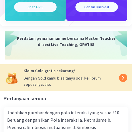
19 Oktober 2023 07:15
Chat AiRIS
Cobain Drill Soal
Untuk menghitung jumlah gamet yang mungkin
dari individu yang membawa kombinasi genetik
Iklan
AABbCcdd, kita dapat menggunakan aturan
Perdalam pemahamanmu bersama Master Teacher
perkalian. Genetik ini memiliki empat lokus gen
di sesi Live Teaching, GRATIS!
(A, B, C, dan D), dan setiap lokus memiliki dua alel
(variant gen). Oleh karena itu, kita dapat
menghitung jumlah kombinasi gen yang berbeda
dengan mengalikan jumlah alel di masing-
Klaim Gold gratis sekarang!
masing lokus. Dalam hal ini:
Dengan Gold kamu bisa tanya soal ke Forum
sepuasnya, lho.
Locus A memiliki 2 alel (A dan A).
Locus B memiliki 2 alel (B dan b).
Pertanyaan serupa
Locus C memiliki 2 alel (C dan C).
Locus D memiliki 2 alel (d dan d).
Jodohkan gambar dengan pola interaksi yang sesuai! 10.
Beruang dengan ikan Pola interaksi a. Netralisme b.
Kemudian, kita mengalikan jumlah alel di setiap
Predasi c. Simbiosis mutualisme d. Simbiosis
lokus: