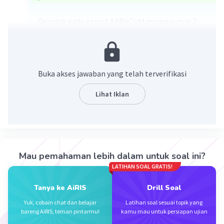
Genotip pada gamet AABbCcdd memppunyai 2
sifat beda yang terdapat pada gen B dan C
Untuk mencari jumlah gamet dapat digunakan
rumus :
Buka akses jawaban yang telah terverifikasi
n
2
(n = jumlah sifat beda)
Jadi jumlah gamet yang terbentuk adalah
Lihat Iklan
2
2
= 4
Jadi jumlah gamet yang terbentuk dari gamet
AABbCcdd adalah 4
Mau pemahaman lebih dalam untuk soal ini?
(ABCd, AbCd, ABcd, Abcd)
LATIHAN SOAL GRATIS!
Tanya ke AiRIS
Drill Soal
·
0.0
(
0
)
Balas
Beri Rating
Yuk, cobain chat dan belajar
Latihan soal sesuai topik yang
bareng AiRIS, teman pintarmu!
kamu mau untuk persiapan ujian
Vincent M
Community
Level 73