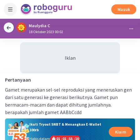
Masuk
Maulydia C
18 Oktober 2023 00:02
Iklan
Pertanyaan
Gamet merupakan sel-sel reproduksi yang meneruskan gen
dari satu generasi ke generasi berikutnya. Gamet pun
bermacam-macam dan dapat dihitung jumlahnya.
berapakah jumlah gamet AABbCcdd
Ikuti Tryout SNBT & Menangkan E-Wallet
100rb
Klaim
Habis dalam
01
:
01
:
55
:
10