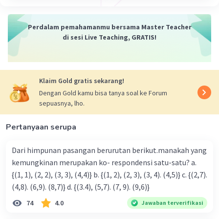
Perdalam pemahamanmu bersama Master Teacher
di sesi Live Teaching, GRATIS!
Iklan
Klaim Gold gratis sekarang!
Dengan Gold kamu bisa tanya soal ke Forum
sepuasnya, lho.
Pertanyaan serupa
Dari himpunan pasangan berurutan berikut.manakah yang
kemungkinan merupakan ko- respondensi satu-satu? a.
{(1, 1), (2, 2), (3, 3), (4,4)} b. {(1, 2), (2, 3), (3, 4). (4,5)} c. {(2,7).
(4,8). (6,9). (8,7)} d. {(3.4), (5,7). (7, 9). (9,6)}
74
4.0
Jawaban terverifikasi