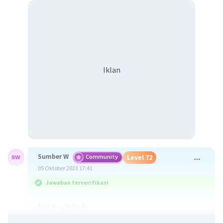
Iklan
Sumber W
Community
Level 72
05 Oktober 2023 17:41
Jawaban terverifikasi
f(x) = -x²+2x-6