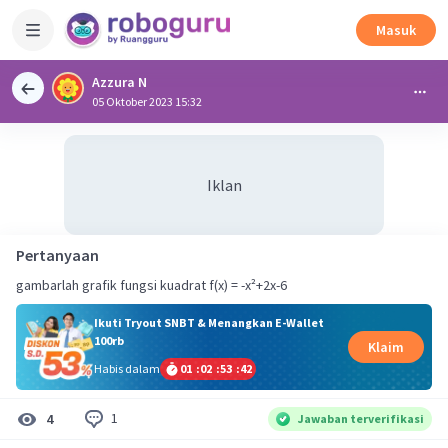
Masuk
Azzura N
05 Oktober 2023 15:32
Iklan
Pertanyaan
gambarlah grafik fungsi kuadrat f(x) = -x²+2x-6
Ikuti Tryout SNBT & Menangkan E-Wallet
100rb
Klaim
Habis dalam
01
:
02
:
53
:
41
1
4
Jawaban terverifikasi