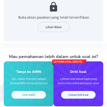
x | y
-----------
-1 -9
Buka akses jawaban yang telah terverifikasi
0 -6
1 -5
Lihat Iklan
2 -6
3 -9
Mau pemahaman lebih dalam untuk soal ini?
LATIHAN SOAL GRATIS!
Tanya ke AiRIS
Drill Soal
Yuk, cobain chat dan belajar
Latihan soal sesuai topik yang
bareng AiRIS, teman pintarmu!
kamu mau untuk persiapan ujian
·
0.0
(
0
)
Balas
Beri Rating
Chat AiRIS
Cobain Drill Soal