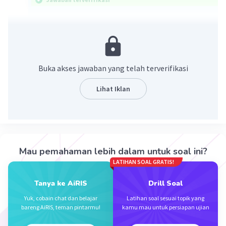
Perhatikan penjelasan pada gambar.
Buka akses jawaban yang telah terverifikasi
Lihat Iklan
·
0.0
(
0
)
Balas
Beri Rating
Mau pemahaman lebih dalam untuk soal ini?
LATIHAN SOAL GRATIS!
Tanya ke AiRIS
Drill Soal
Yuk, cobain chat dan belajar
Latihan soal sesuai topik yang
bareng AiRIS, teman pintarmu!
kamu mau untuk persiapan ujian
Iklan