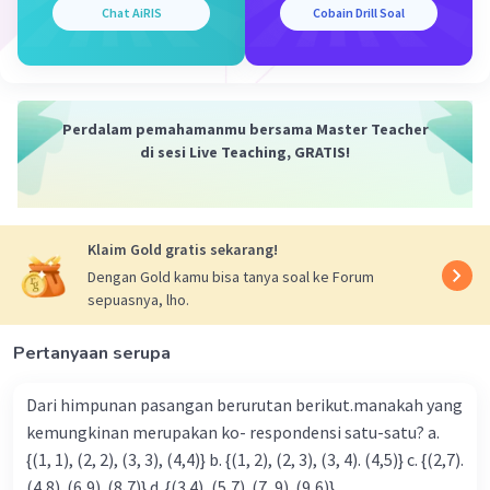
Chat AiRIS
Cobain Drill Soal
Perdalam pemahamanmu bersama Master Teacher
di sesi Live Teaching, GRATIS!
Klaim Gold gratis sekarang!
Dengan Gold kamu bisa tanya soal ke Forum
sepuasnya, lho.
Pertanyaan serupa
Dari himpunan pasangan berurutan berikut.manakah yang
kemungkinan merupakan ko- respondensi satu-satu? a.
{(1, 1), (2, 2), (3, 3), (4,4)} b. {(1, 2), (2, 3), (3, 4). (4,5)} c. {(2,7).
(4,8). (6,9). (8,7)} d. {(3.4), (5,7). (7, 9). (9,6)}