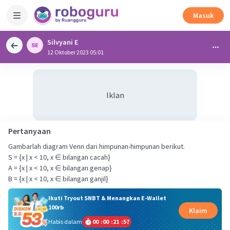
Masuk
Silvyani E
12 Oktober 2023 05:01
Iklan
Pertanyaan
Gambarlah diagram Venn dari himpunan-himpunan berikut.
S = {x | x < 10, x ∈ bilangan cacah}
A = {x | x < 10, x ∈ bilangan genap}
B = {x | x < 10, x ∈ bilangan ganjil}
Ikuti Tryout SNBT & Menangkan E-Wallet
100rb
Klaim
Habis dalam
00
:
00
:
21
:
56