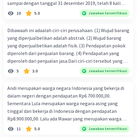
sampai dengan tanggal 31 desember 2019, telah 8 kali
terbit. 4. gaji terutang untuk periode berjalan sebesar
10
5.0
Jawaban terverifikasi
Rp800.000,00 dari data di atas, pencatatan jurnal pembalik
yang benar adalah ....
Dibawaah ini adaalah ciri-ciri perusahaan. (1) Wujud barang
yang diperjualbelikan adalah abstrak. (2) Wujud barang
yang diperjualbelikan adalah fisik. (3) Pendapatan pokok
diperoleh dari penjualan barang. (4) Pendapatan yang
diperoleh dari penjualan jasa.Dari ciri-ciri tersebut yang
merupakan ciri dari perusahaan dagang ditunjukan pada
5
3.0
Jawaban terverifikasi
nomor…. a. 1 dan 3 b. 3 dan 4 c. 2 dan 3 d. 1 dan 2 e. 2 dan 4
Andi merupakan warga negara Indonesia yang bekerja di
dalam negeri dengan pendapatan Rp6.700.000,00.
Sementara Lula merupakan warga negara asing yang
tinggal dan bekerja di Indonesia dengan pendapatan
Rp8.900.000,00. Lalu ada Mawar yang merupakan warga
negara Indonesia yang tinggal dan bekerja di luar negeri
11
5.0
Jawaban terverifikasi
dengan pendapatan Rp11.000.000,00. Hitunglah PNB