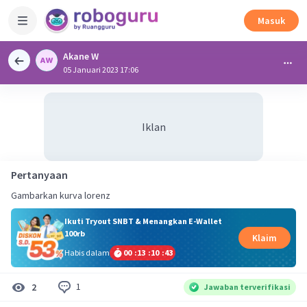
Masuk
Akane W
05 Januari 2023 17:06
Iklan
Pertanyaan
Gambarkan kurva lorenz
Ikuti Tryout SNBT & Menangkan E-Wallet
100rb
Klaim
Habis dalam
00
:
13
:
10
:
42
1
2
Jawaban terverifikasi