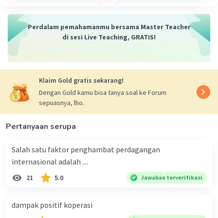
distribusi pendapatan dikatakan semakin tidak
merata jika nilai Koefisien Gini makin mendekati
Perdalam pemahamanmu bersama Master Teacher
satu.
di sesi Live Teaching, GRATIS!
Klaim Gold gratis sekarang!
Dengan Gold kamu bisa tanya soal ke Forum
sepuasnya, lho.
Pertanyaan serupa
·
0.0
(
0
)
Balas
Beri Rating
Salah satu faktor penghambat perdagangan
internasional adalah ....
21
5.0
Jawaban terverifikasi
dampak positif koperasi
Iklan