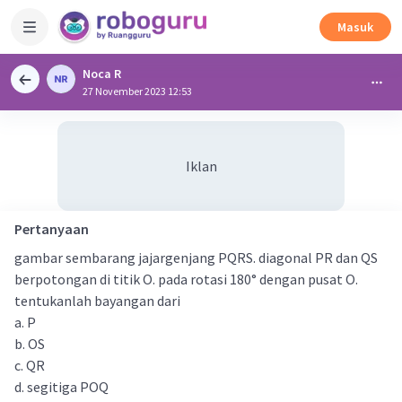
Masuk
Noca R
27 November 2023 12:53
Iklan
Pertanyaan
gambar sembarang jajargenjang PQRS. diagonal PR dan QS
berpotongan di titik O. pada rotasi 180° dengan pusat O.
tentukanlah bayangan dari
a. P
b. OS
c. QR
d. segitiga POQ