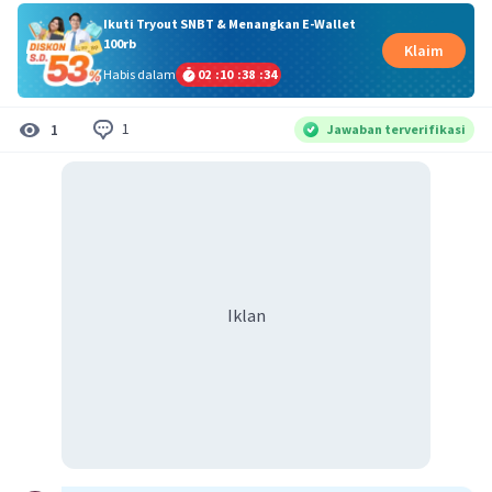
Ikuti Tryout SNBT & Menangkan E-Wallet
100rb
Klaim
Habis dalam
02
:
10
:
38
:
33
1
1
Jawaban terverifikasi
Iklan