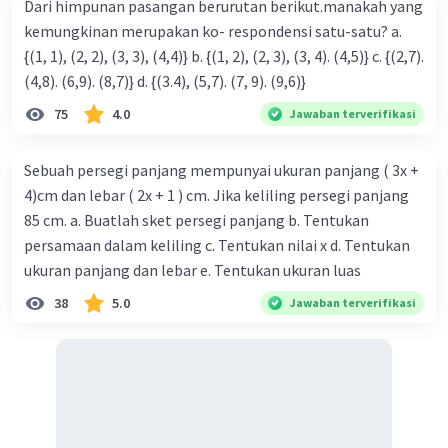
Dari himpunan pasangan berurutan berikut.manakah yang
kemungkinan merupakan ko- respondensi satu-satu? a.
Iklan
{(1, 1), (2, 2), (3, 3), (4,4)} b. {(1, 2), (2, 3), (3, 4). (4,5)} c. {(2,7).
(4,8). (6,9). (8,7)} d. {(3.4), (5,7). (7, 9). (9,6)}
75
4.0
Jawaban terverifikasi
Sebuah persegi panjang mempunyai ukuran panjang ( 3x +
4)cm dan lebar ( 2x + 1 ) cm. Jika keliling persegi panjang
85 cm. a. Buatlah sket persegi panjang b. Tentukan
persamaan dalam keliling c. Tentukan nilai x d. Tentukan
ukuran panjang dan lebar e. Tentukan ukuran luas
38
5.0
Jawaban terverifikasi