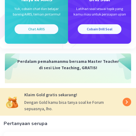
P'(2,-2).
Yuk, cobain chat dan belajar
Latihan soal sesuai topik yang
bareng AiRIS, teman pintarmu!
kamu mau untuk persiapan ujian
Note: karena aturan 1 posting 1 soal, untuk
poin selanjutnya boleh ditanyakan kembali di
Chat AiRIS
Cobain Drill Soal
postingan baru.
Perdalam pemahamanmu bersama Master Teacher
di sesi Live Teaching, GRATIS!
Klaim Gold gratis sekarang!
·
1.0
(
1
)
Balas
Beri Rating
Dengan Gold kamu bisa tanya soal ke Forum
sepuasnya, lho.
Pertanyaan serupa