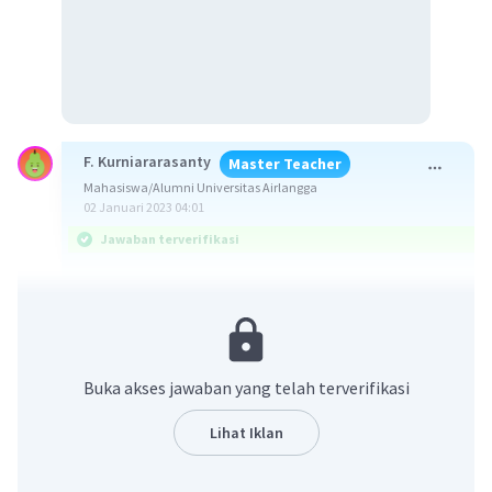
F. Kurniararasanty
Master Teacher
Mahasiswa/Alumni Universitas Airlangga
02 Januari 2023 04:01
Jawaban terverifikasi
Jawabannya adalah D. ras.
Yuk simak pembahannya!
Buka akses jawaban yang telah terverifikasi
Gambar tersebut mencerminkan keberagaman
ras. Menurut Kamus Besar Bahasa Indonesia, ras
Lihat Iklan
adalah golongan bangsa berdasarkan ciri-ciri
fisik. Ras merupakan individu berdasarkan ciri-ciri