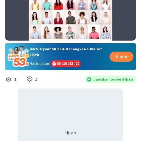
Ikuti Tryout SNBT & Menangkan E-Wallet
100rb
Klaim
Habis dalam
00
:
10
:
33
:
21
2
1
Jawaban terverifikasi
Iklan