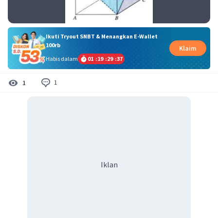
Ikuti Tryout SNBT & Menangkan E-Wallet
100rb
Klaim
Habis dalam
01
:
19
:
29
:
36
1
1
Iklan