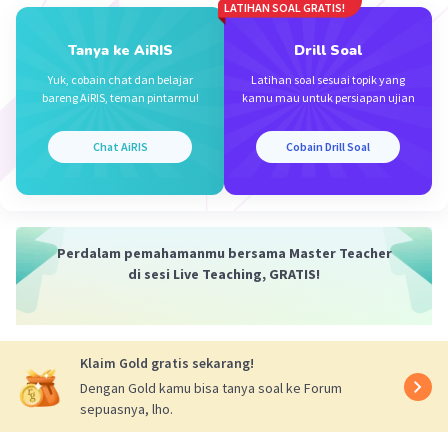
LATIHAN SOAL GRATIS!
Iklan
Tanya ke AiRIS
Drill Soal
Yuk, cobain chat dan belajar
Latihan soal sesuai topik yang
bareng AiRIS, teman pintarmu!
kamu mau untuk persiapan ujian
Chat AiRIS
Cobain Drill Soal
Perdalam pemahamanmu bersama Master Teacher
di sesi Live Teaching, GRATIS!
Klaim Gold gratis sekarang!
Dengan Gold kamu bisa tanya soal ke Forum
sepuasnya, lho.