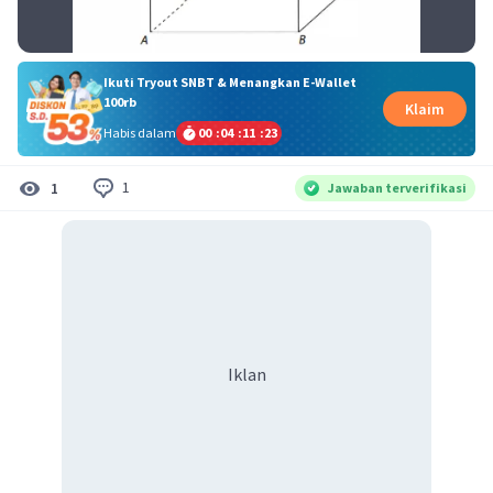
Ikuti Tryout SNBT & Menangkan E-Wallet
100rb
Klaim
Habis dalam
00
:
04
:
11
:
23
1
1
Jawaban terverifikasi
Iklan