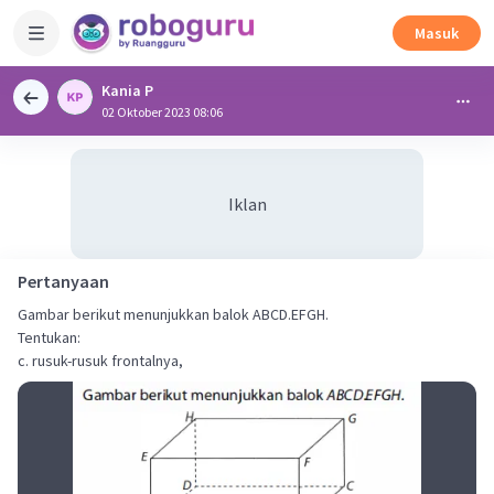
Masuk
Kania P
02 Oktober 2023 08:06
Iklan
Pertanyaan
Gambar berikut menunjukkan balok ABCD.EFGH.
Tentukan:
c. rusuk-rusuk frontalnya,