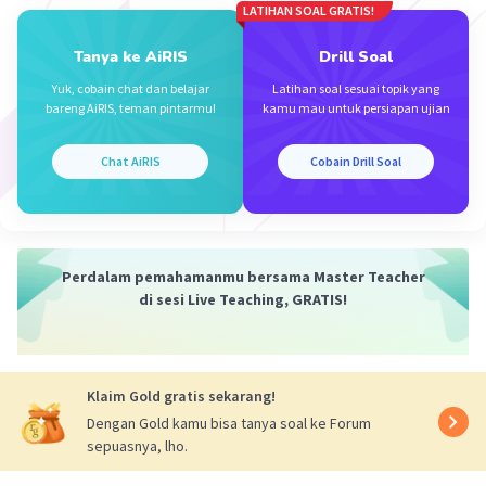
LATIHAN SOAL GRATIS!
Tanya ke AiRIS
Drill Soal
Iklan
Yuk, cobain chat dan belajar
Latihan soal sesuai topik yang
bareng AiRIS, teman pintarmu!
kamu mau untuk persiapan ujian
Chat AiRIS
Cobain Drill Soal
Perdalam pemahamanmu bersama Master Teacher
di sesi Live Teaching, GRATIS!
Klaim Gold gratis sekarang!
Dengan Gold kamu bisa tanya soal ke Forum
sepuasnya, lho.