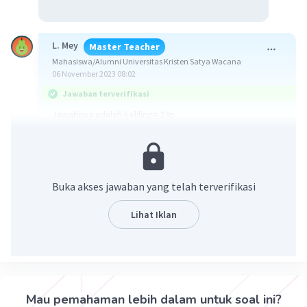
L. Mey
Master Teacher
Mahasiswa/Alumni Universitas Kristen Satya Wacana
06 November 2023 08:02
Jawaban terverifikasi
Jawabnya adalah keliling= 23p
Ingat
K = a + b + c
K : keliling segitiga
Buka akses jawaban yang telah terverifikasi
a,b,c : sisi sisi pada segitiga
Lihat Iklan
Mencari keliling segitiga jika dinyatakan dalam p
Keliling = 5p +8p +10p
Keliling = 23 p
Jadi jawabnya adalah keliling = 23p
Mau pemahaman lebih dalam untuk soal ini?
·
0.0
(
0
)
Balas
Beri Rating