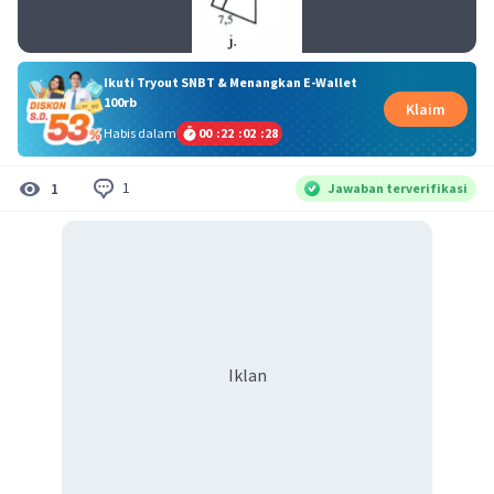
Ikuti Tryout SNBT & Menangkan E-Wallet
100rb
Klaim
Habis dalam
00
:
22
:
02
:
27
1
1
Jawaban terverifikasi
Iklan