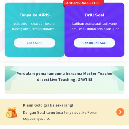
LATIHAN SOAL GRATIS!
Tanya ke AiRIS
Drill Soal
Yuk, cobain chat dan belajar
Latihan soal sesuai topik yang
bareng AiRIS, teman pintarmu!
kamu mau untuk persiapan ujian
Chat AiRIS
Cobain Drill Soal
Iklan
Perdalam pemahamanmu bersama Master Teacher
di sesi Live Teaching, GRATIS!
Klaim Gold gratis sekarang!
Dengan Gold kamu bisa tanya soal ke Forum
sepuasnya, lho.