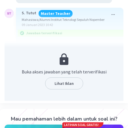
S. Tutut
Master Teacher
Mahasiswa/Alumni Institut Teknologi Sepuluh Nopember
09 Januari 2023 10:42
Jawaban terverifikasi
Jawaban : 250√3 Nm
Diketahui :
F = 50 N
Buka akses jawaban yang telah terverifikasi
𝞱 = 60°
L = 10 m
Lihat Iklan
Ditanya :
τ ?
Pembahasan :
Mau pemahaman lebih dalam untuk soal ini?
Momen gaya atau torsi adalah gaya pada sumbu
LATIHAN SOAL GRATIS!