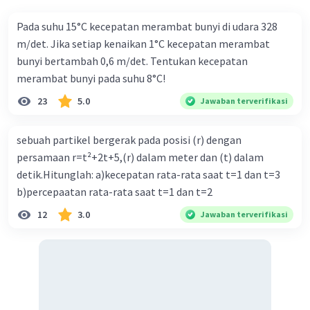
Dengan demikian, momen gaya sebesar 250√3
Nm.
Pada suhu 15°C kecepatan merambat bunyi di udara 328
m/det. Jika setiap kenaikan 1°C kecepatan merambat
·
0.0
(
0
)
Balas
Beri Rating
bunyi bertambah 0,6 m/det. Tentukan kecepatan
merambat bunyi pada suhu 8°C!
23
5.0
Jawaban terverifikasi
sebuah partikel bergerak pada posisi (r) dengan
persamaan r=t²+2t+5,(r) dalam meter dan (t) dalam
Iklan
detik.Hitunglah: a)kecepatan rata-rata saat t=1 dan t=3
b)percepaatan rata-rata saat t=1 dan t=2
12
3.0
Jawaban terverifikasi