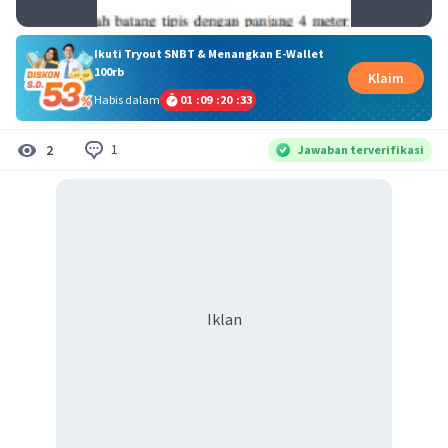
Ikuti Tryout SNBT & Menangkan E-Wallet
100rb
Klaim
Habis dalam
01
:
09
:
20
:
32
1
2
Jawaban terverifikasi
Iklan