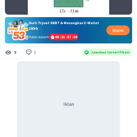
Ikuti Tryout SNBT & Menangkan E-Wallet
100rb
Klaim
Habis dalam
00
:
15
:
57
:
50
1
9
Jawaban terverifikasi
Iklan