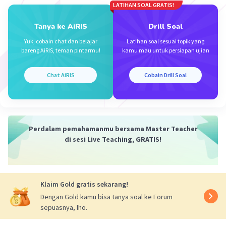
LATIHAN SOAL GRATIS!
Keliling tidak lebih dari 50
Tanya ke AiRIS
Drill Soal
2.(p+l) ≤ 50
p+l ≤ 50:2
Yuk, cobain chat dan belajar
Latihan soal sesuai topik yang
p+l ≤ 25
bareng AiRIS, teman pintarmu!
kamu mau untuk persiapan ujian
(2x-1)+(x+2) ≤ 25
3x +1 ≤ 25
Chat AiRIS
Cobain Drill Soal
3x ≤ 25-1
3x ≤ 24
x ≤ 24 : 3
x ≤ 8
Perdalam pemahamanmu bersama Master Teacher
Mencari panjang
di sesi Live Teaching, GRATIS!
= 2x -1
= 2.8 -1
= 16 -1
= 15 m
Klaim Gold gratis sekarang!
Dengan Gold kamu bisa tanya soal ke Forum
Mencari lebar
sepuasnya, lho.
= x + 2
= 8 +2