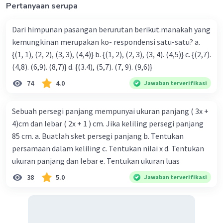
= 10 m
Pertanyaan serupa
Mencari Luas maksimum
Dari himpunan pasangan berurutan berikut.manakah yang
= p.l
kemungkinan merupakan ko- respondensi satu-satu? a.
= 15. 10
{(1, 1), (2, 2), (3, 3), (4,4)} b. {(1, 2), (2, 3), (3, 4). (4,5)} c. {(2,7).
= 150 cm²
(4,8). (6,9). (8,7)} d. {(3.4), (5,7). (7, 9). (9,6)}
Jadi Jawabnya adalah panjang 15 m, lebar 10 m, luas
74
4.0
Jawaban terverifikasi
·
0.0
(
0
)
Balas
Beri Rating
Sebuah persegi panjang mempunyai ukuran panjang ( 3x +
4)cm dan lebar ( 2x + 1 ) cm. Jika keliling persegi panjang
85 cm. a. Buatlah sket persegi panjang b. Tentukan
persamaan dalam keliling c. Tentukan nilai x d. Tentukan
ukuran panjang dan lebar e. Tentukan ukuran luas
38
5.0
Jawaban terverifikasi
Iklan