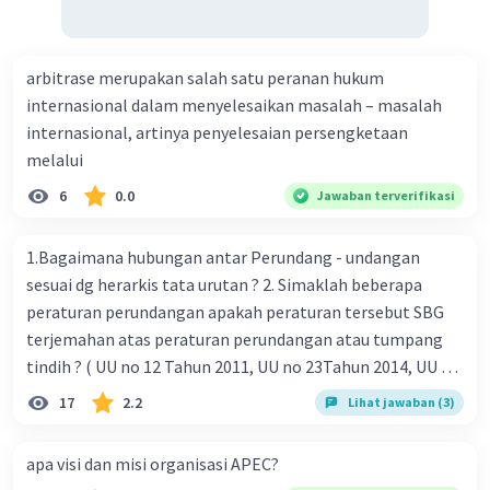
arbitrase merupakan salah satu peranan hukum
internasional dalam menyelesaikan masalah – masalah
internasional, artinya penyelesaian persengketaan
melalui
6
0.0
Jawaban terverifikasi
1.Bagaimana hubungan antar Perundang - undangan
sesuai dg herarkis tata urutan ? 2. Simaklah beberapa
peraturan perundangan apakah peraturan tersebut SBG
terjemahan atas peraturan perundangan atau tumpang
tindih ? ( UU no 12 Tahun 2011, UU no 23Tahun 2014, UU No
25 Tahun 2004 ) 3 . Tuliskan peraturan perundangan yg di
17
2.2
Lihat jawaban (3)
undangkan atas perintah TAP MPR NO I / MPR/ 2003
4.sebutkan produk UU atas perintah UUD NRI Tahun 1945 (
apa visi dan misi organisasi APEC?
pasal18, pasal 22, pasal 23, Pasal 26 , Pasal 27,pasal ,pasal