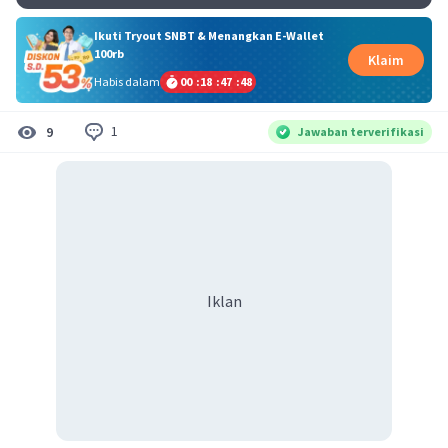
Ikuti Tryout SNBT & Menangkan E-Wallet
100rb
Klaim
Habis dalam
00
:
18
:
47
:
48
1
9
Jawaban terverifikasi
Iklan