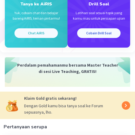
Tanya ke AiRIS
Drill Soal
mengambil alih kekuasaan lewat Surat Perintah
Sebelas Maret (Supersemar). Tap MPRS Nomor
Yuk, cobain chat dan belajar
Latihan soal sesuai topik yang
bareng AiRIS, teman pintarmu!
kamu mau untuk persiapan ujian
XXV/1966 ditetapkan oleh Ketua MPRS Jenderal
TNI AH Nasution pada 5 Juli 1966.
Chat AiRIS
Cobain Drill Soal
·
5.0
(
1
)
Balas
Beri Rating
Perdalam pemahamanmu bersama Master Teacher
di sesi Live Teaching, GRATIS!
Klaim Gold gratis sekarang!
Iklan
Dengan Gold kamu bisa tanya soal ke Forum
sepuasnya, lho.
Pertanyaan serupa