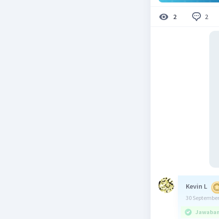
2
2
Kevin L
30 September
Jawaban 