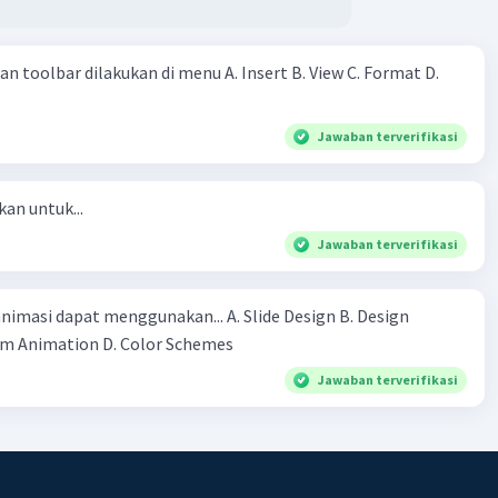
bagi sama rata dari yang diperoleh berdua. Pertanyaannya:
ng mana mereka bekerja sehingga mendapat upah yang
 toolbar dilakukan di menu A. Insert B. View C. Format D.
Jawaban terverifikasi
kan untuk...
Jawaban terverifikasi
asi dapat menggunakan... A. Slide Design B. Design
Template C.Custom Animation D. Color Schemes​
Jawaban terverifikasi