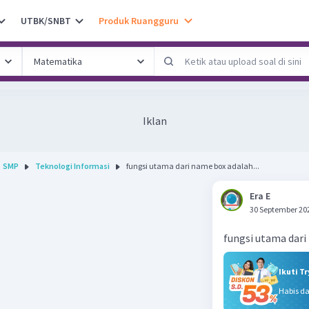
UTBK/SNBT
Produk Ruangguru
Iklan
SMP
Teknologi Informasi
fungsi utama dari name box adalah...
Era E
30 September 20
fungsi utama dari
Ikuti T
Habis d