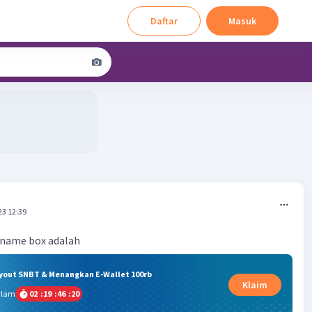
Daftar
Masuk
23 12:39
 name box adalah
ryout SNBT & Menangkan E-Wallet 100rb
Klaim
alam
02
:
19
:
46
:
19