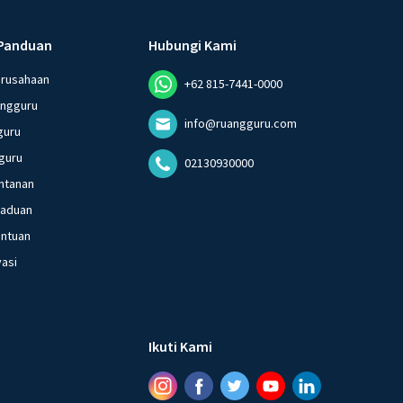
Panduan
Hubungi Kami
erusahaan
+62 815-7441-0000
angguru
info@ruangguru.com
guru
guru
02130930000
ntanan
gaduan
entuan
vasi
Ikuti Kami