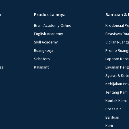
u
Produk Lainnya
Bantuan & 
Brain Academy Online
Kredensial P
English Academy
Beasiswa Ru
Skill Academy
Cicilan Ruang
Ruangkerja
Promo Ruang
Schoters
Laporan Kere
ess
Kalananti
Layanan Pen
Syarat & Ket
Kebijakan Pri
Tentang Kami
Kontak Kami
Press Kit
Bantuan
Karir