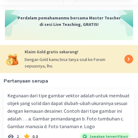
2. Ctrl + V untuk paste
Perdalam pemahamanmu bersama Master Teacher
·
0.0
(
0
)
Balas
Beri Rating
di sesi Live Teaching, GRATIS!
Klaim Gold gratis sekarang!
Dengan Gold kamu bisa tanya soal ke Forum
sepuasnya, lho.
Pertanyaan serupa
Kegunaan dari tipe gambar vektor adalah untuk membuat
objek yang solid dan dapat diubah-ubah ukurannya sesuai
dengan kemauan desainer. Contoh dari tipe gambar ini
adalah … a. Gambar pemandangan b. Foto tumbuhan c.
Gambar manusia d. Foto tanaman e. Logo
2
0.0
Jawaban terverifikasi