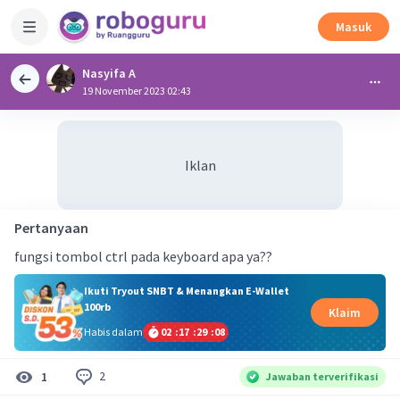
Masuk
Nasyifa A
19 November 2023 02:43
Iklan
Pertanyaan
fungsi tombol ctrl pada keyboard apa ya??
Ikuti Tryout SNBT & Menangkan E-Wallet
100rb
Klaim
Habis dalam
02
:
17
:
29
:
08
2
1
Jawaban terverifikasi