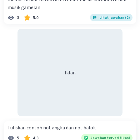
musik gamelan
3
5.0
Lihat jawaban (2)
Iklan
Tuliskan contoh not angka dan not balok​
5
4.3
Jawaban terverifikasi