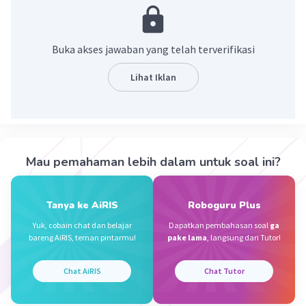
tentang lagu tersebut.
·
5.0
(
1
)
Balas
Beri Rating
Buka akses jawaban yang telah terverifikasi
Muhammad J
Level 1
Lihat Iklan
28 September 2023 10:42
terima ksh K🙏
Mau pemahaman lebih dalam untuk soal ini?
Kevin L
Gold
Level 87
28 September 2023 11:45
Jawaban terverifikasi
Tanya ke AiRIS
Roboguru Plus
Simbol-simbol dalam sebuah teks lagu memberikan
Yuk, cobain chat dan belajar
Dapatkan pembahasan soal
ga
keterangan mengenai lagu tersebut, seperti panjang
Iklan
bareng AiRIS, teman pintarmu!
pake lama
, langsung dari Tutor!
pendeknya sebuah ketukan. Jika teks lagu tidak
memiliki simbol, lagu tersebut tidak bisa dikatakan
Chat AiRIS
Chat Tutor
sebuah lagu, karena simbol berisi elemen-elemen lagu
di dalamnya.