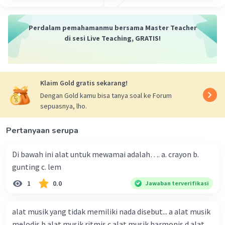
·
5.0
(
1
)
Balas
Beri Rating
Perdalam pemahamanmu bersama Master Teacher
Muhammad J
Level 1
di sesi Live Teaching, GRATIS!
28 September 2023 11:47
makasih K ,,🙏
Klaim Gold gratis sekarang!
Muhammad F
Level 50
Dengan Gold kamu bisa tanya soal ke Forum
28 September 2023 12:11
sepuasnya, lho.
bebek
Pertanyaan serupa
·
0.0
(
0
)
Balas
Beri Rating
Di bawah ini alat untuk mewamai adalah…. a. crayon b.
gunting c. lem
1
0.0
Jawaban terverifikasi
alat musik yang tidak memiliki nada disebut... a alat musik
melodis b alat musik ritmis c alat musik harmonis d alat