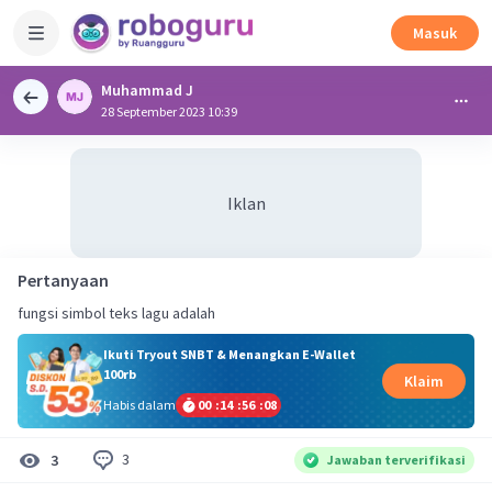
Masuk
Muhammad J
28 September 2023 10:39
Iklan
Pertanyaan
fungsi simbol teks lagu adalah
Ikuti Tryout SNBT & Menangkan E-Wallet
100rb
Klaim
Habis dalam
00
:
14
:
56
:
08
3
3
Jawaban terverifikasi