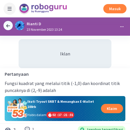
Masuk
Rianti D
23 November 2023 13:24
Iklan
Pertanyaan
Fungsi kuadrat yang melalui titik (-1,0) dan koordinat titik
puncaknya di (2,-9) adalah
Ikuti Tryout SNBT & Menangkan E-Wallet
100rb
Klaim
Habis dalam
02
:
17
:
21
:
31
1
2
Jawaban terverifikasi