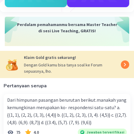
y = x² - 4x - 5
Jadi, fungsi kuadrat tersebut adalah y = x² - 4x - 5.
Perdalam pemahamanmu bersama Master Teacher
·
0.0
(
0
)
Balas
Beri Rating
di sesi Live Teaching, GRATIS!
Klaim Gold gratis sekarang!
Dengan Gold kamu bisa tanya soal ke Forum
sepuasnya, lho.
Iklan
Pertanyaan serupa
Dari himpunan pasangan berurutan berikut.manakah yang
kemungkinan merupakan ko- respondensi satu-satu? a.
{(1, 1), (2, 2), (3, 3), (4,4)} b. {(1, 2), (2, 3), (3, 4). (4,5)} c. {(2,7).
(4,8). (6,9). (8,7)} d. {(3.4), (5,7). (7, 9). (9,6)}
75
4.0
Jawaban terverifikasi