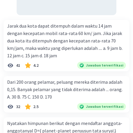
Jarak dua kota dapat ditempuh dalam waktu 14 jam
dengan kecepatan mobil rata-rata 60 km/ jam. Jika jarak
dua kota itu ditempuh dengan kecepatan rata-rata 70
km/jam, maka waktu yang diperlukan adalah .... a. 9 jam b.
12 jam c. 15 jam d. 18 jam
41
4.2
Jawaban terverifikasi
Dari 200 orang pelamar, peluang mereka diterima adalah
0,15. Banyak pelamar yang tidak diterima adalah ... orang.
A. 30 B. 75 C. 150 D. 170
32
2.5
Jawaban terverifikasi
Nyatakan himpunan berikut dengan mendaftar anggota-
anggotanyal D={ planet-planet penyusun tata surya\}