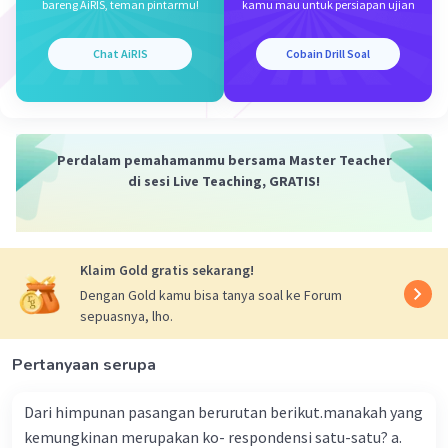
bareng AiRIS, teman pintarmu!
kamu mau untuk persiapan ujian
Iklan
Chat AiRIS
Cobain Drill Soal
Perdalam pemahamanmu bersama Master Teacher
di sesi Live Teaching, GRATIS!
Klaim Gold gratis sekarang!
Dengan Gold kamu bisa tanya soal ke Forum
sepuasnya, lho.
Pertanyaan serupa
Dari himpunan pasangan berurutan berikut.manakah yang
kemungkinan merupakan ko- respondensi satu-satu? a.