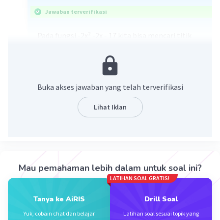
Jawaban terverifikasi
Pada fungsi -2x² -2x - 17 kita bisa mencari titik
maksimum dengan cara mencari menjumlahkan
akar akar nya (x1 + x2) kemudian kita bagi dengan
dua, alias bisa kita ubah -b/a (-b/a) = x1 +x2 baru
kita bagi 2 jadi -b/2a. Maka menjadi -(-2)/-2.2
Buka akses jawaban yang telah terverifikasi
alias -1/2, kemudian 1/2 ini kita masukan pada
fungsi kuadrat maka menjadi -2(-1/2)² -2(-1/2) -
Lihat Iklan
17 = -2. 1/4 +1 - 17 = -1/2 - 16 alias -16,5 atau
-33/2
·
0.0
(
0
)
Balas
Beri Rating
Mau pemahaman lebih dalam untuk soal ini?
LATIHAN SOAL GRATIS!
Tanya ke AiRIS
Drill Soal
Yuk, cobain chat dan belajar
Latihan soal sesuai topik yang