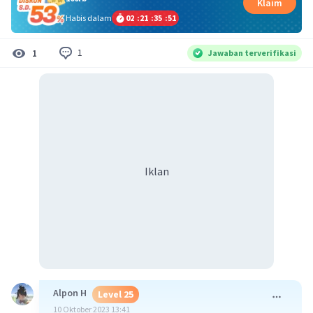
Klaim
Habis dalam
02
:
21
:
35
:
50
1
1
Jawaban terverifikasi
Iklan
Alpon H
Level 25
10 Oktober 2023 13:41