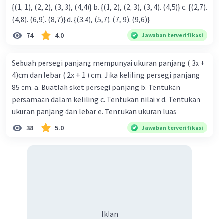
jawabannya adalah A.
{(1, 1), (2, 2), (3, 3), (4,4)} b. {(1, 2), (2, 3), (3, 4). (4,5)} c. {(2,7).
Iklan
(4,8). (6,9). (8,7)} d. {(3.4), (5,7). (7, 9). (9,6)}
f(x) = ax+b
f(2) = 1 dan f(4) = 7
74
4.0
Jawaban terverifikasi
2a+b = 1
4a+b = 7
Sebuah persegi panjang mempunyai ukuran panjang ( 3x +
________-
4)cm dan lebar ( 2x + 1 ) cm. Jika keliling persegi panjang
-2a = -6
85 cm. a. Buatlah sket persegi panjang b. Tentukan
a = -6/(-2)
persamaan dalam keliling c. Tentukan nilai x d. Tentukan
a = 3
ukuran panjang dan lebar e. Tentukan ukuran luas
substitusi a = 3, maka
38
5.0
Jawaban terverifikasi
2a+b = 1
2(3)+b = 1
6+b = 1
b = 1-6
b = -5.
untuk a+2b = 3+2(-5) = 3-10 = -7.
Iklan
·
0.0
(
0
)
Balas
Beri Rating