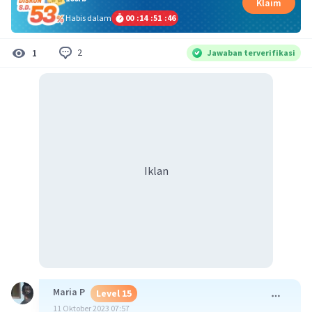
Klaim
Habis dalam
00
:
14
:
51
:
46
2
1
Jawaban terverifikasi
Iklan
Maria P
Level 15
11 Oktober 2023 07:57