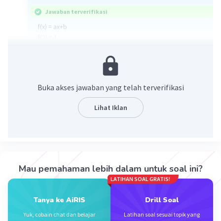
Jawaban terverifikasi
f(x) = ax+b
f(2) = 1
f(4) = 7
a+2b=?
f(2) = a.2+b
Buka akses jawaban yang telah terverifikasi
1 = 2a+b ... (1)
f(4) = a.4+b
Lihat Iklan
7 = 4a+b ... (2)
tahap eliminasi
2a+b = 1
4a+b = 7
Mau pemahaman lebih dalam untuk soal ini?
----------- -
LATIHAN SOAL GRATIS!
-2a =-6
a = -6 / -2
Tanya ke AiRIS
Drill Soal
a = 3
Yuk, cobain chat dan belajar
Latihan soal sesuai topik yang