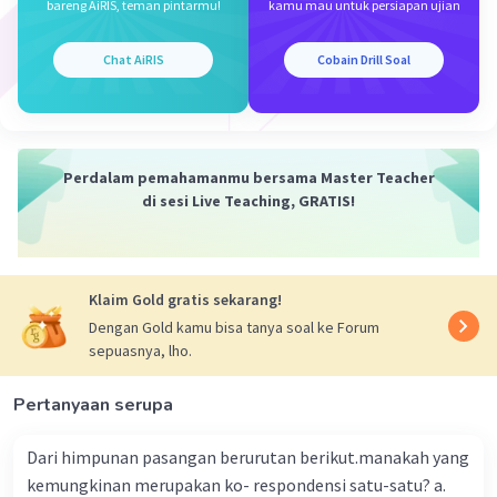
tahap substitusi
bareng AiRIS, teman pintarmu!
kamu mau untuk persiapan ujian
2a+b = 1
2.3+b = 1
Chat AiRIS
Cobain Drill Soal
6+b = 1
b = -5
tahap substitusi 2
a+2b
Perdalam pemahamanmu bersama Master Teacher
=3 + 2.(-5)
di sesi Live Teaching, GRATIS!
=3 + (-10)
=-7
jadi, jawaban yang tepat adalah opsi A. -7
Klaim Gold gratis sekarang!
Dengan Gold kamu bisa tanya soal ke Forum
·
0.0
(
0
)
Balas
Beri Rating
sepuasnya, lho.
Pertanyaan serupa
Nanda R
Community
Level 89
11 Oktober 2023 09:14
Dari himpunan pasangan berurutan berikut.manakah yang
Jawaban terverifikasi
kemungkinan merupakan ko- respondensi satu-satu? a.