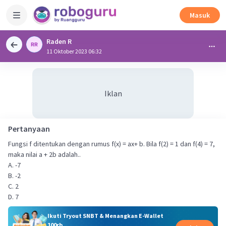
Masuk
Raden R
11 Oktober 2023 06:32
Iklan
Pertanyaan
Fungsi f ditentukan dengan rumus f(x) = ax+ b. Bila f(2) = 1 dan f(4) = 7,
maka nilai a + 2b adalah..
A. -7
B. -2
C. 2
D. 7
Ikuti Tryout SNBT & Menangkan E-Wallet
100rb