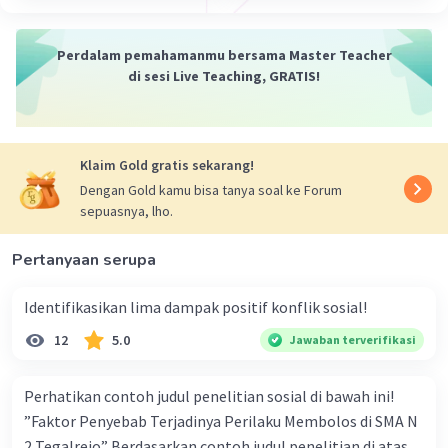
Perdalam pemahamanmu bersama Master Teacher
di sesi Live Teaching, GRATIS!
Iklan
Klaim Gold gratis sekarang!
Dengan Gold kamu bisa tanya soal ke Forum
sepuasnya, lho.
Pertanyaan serupa
Identifikasikan lima dampak positif konflik sosial!
12
5.0
Jawaban terverifikasi
Perhatikan contoh judul penelitian sosial di bawah ini!
”Faktor Penyebab Terjadinya Perilaku Membolos di SMA N
2 Tegalrejo” Berdasarkan contoh judul penelitian di atas