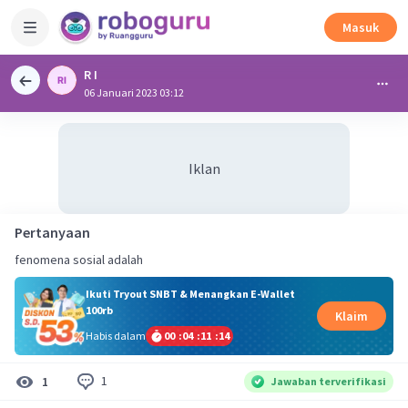
Masuk
R I
06 Januari 2023 03:12
Iklan
Pertanyaan
fenomena sosial adalah
Ikuti Tryout SNBT & Menangkan E-Wallet
100rb
Klaim
Habis dalam
00
:
04
:
11
:
14
1
1
Jawaban terverifikasi