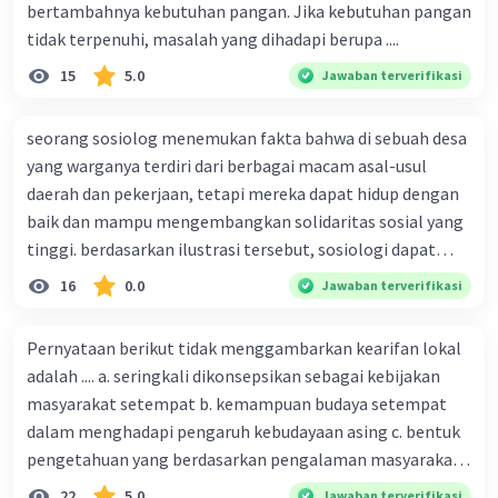
bertambahnya kebutuhan pangan. Jika kebutuhan pangan
tidak terpenuhi, masalah yang dihadapi berupa ....
15
5.0
Jawaban terverifikasi
seorang sosiolog menemukan fakta bahwa di sebuah desa
yang warganya terdiri dari berbagai macam asal-usul
daerah dan pekerjaan, tetapi mereka dapat hidup dengan
baik dan mampu mengembangkan solidaritas sosial yang
tinggi. berdasarkan ilustrasi tersebut, sosiologi dapat
berfungsi sebagai ilmu yang ....
16
0.0
Jawaban terverifikasi
Pernyataan berikut tidak menggambarkan kearifan lokal
adalah .... a. seringkali dikonsepsikan sebagai kebijakan
masyarakat setempat b. kemampuan budaya setempat
dalam menghadapi pengaruh kebudayaan asing c. bentuk
pengetahuan yang berdasarkan pengalaman masyarakat
turun temurun antargenerasi d. Kebijakan manusia yang
22
5.0
Jawaban terverifikasi