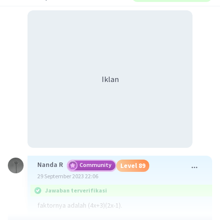
Iklan
Nanda R
Community
Level 89
29 September 2023 22:06
Jawaban terverifikasi
faktornya adalah (4x+3)(2x-1).