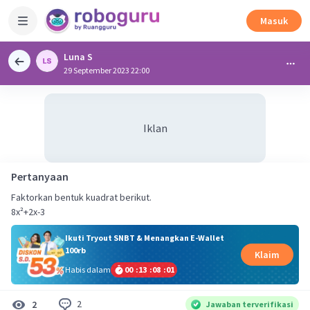
Masuk
Luna S
29 September 2023 22:00
Iklan
Pertanyaan
Faktorkan bentuk kuadrat berikut.
8x²+2x-3
Ikuti Tryout SNBT & Menangkan E-Wallet
100rb
Klaim
Habis dalam
00
:
13
:
08
:
00
2
2
Jawaban terverifikasi