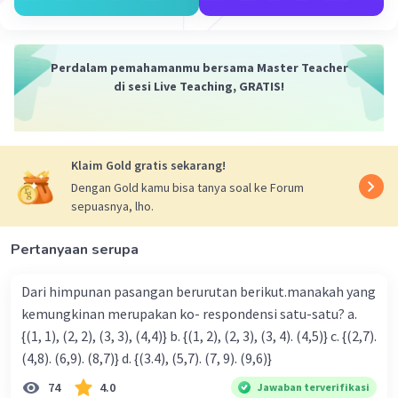
Perdalam pemahamanmu bersama Master Teacher
di sesi Live Teaching, GRATIS!
Klaim Gold gratis sekarang!
Dengan Gold kamu bisa tanya soal ke Forum
sepuasnya, lho.
Pertanyaan serupa
Dari himpunan pasangan berurutan berikut.manakah yang
kemungkinan merupakan ko- respondensi satu-satu? a.
{(1, 1), (2, 2), (3, 3), (4,4)} b. {(1, 2), (2, 3), (3, 4). (4,5)} c. {(2,7).
(4,8). (6,9). (8,7)} d. {(3.4), (5,7). (7, 9). (9,6)}
74
4.0
Jawaban terverifikasi