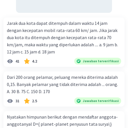
Jarak dua kota dapat ditempuh dalam waktu 14 jam
dengan kecepatan mobil rata-rata 60 km/ jam. Jika jarak
dua kota itu ditempuh dengan kecepatan rata-rata 70
km/jam, maka waktu yang diperlukan adalah .... a. 9 jam b.
12 jam c. 15 jam d. 18 jam
41
4.2
Jawaban terverifikasi
Dari 200 orang pelamar, peluang mereka diterima adalah
0,15. Banyak pelamar yang tidak diterima adalah ... orang.
A. 30 B. 75 C. 150 D. 170
31
2.5
Jawaban terverifikasi
Nyatakan himpunan berikut dengan mendaftar anggota-
anggotanyal D={ planet-planet penyusun tata surya\}