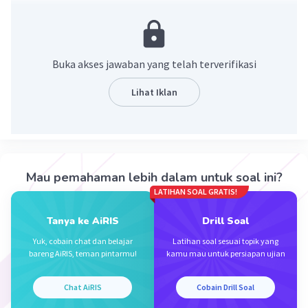
8x²+2x-3 = (4x+3)(2x-1)
·
4.0
(
1
)
Balas
Beri Rating
Buka akses jawaban yang telah terverifikasi
Vincent M
Community
Level 73
Lihat Iklan
29 September 2023 22:47
Jawaban terverifikasi
8x² + 2x - 3 = (4x + 3)(2x - 1)
Iklan
·
0.0
(
0
)
Balas
Beri Rating
Mau pemahaman lebih dalam untuk soal ini?
LATIHAN SOAL GRATIS!
Tanya ke AiRIS
Drill Soal
Yuk, cobain chat dan belajar
Latihan soal sesuai topik yang
bareng AiRIS, teman pintarmu!
kamu mau untuk persiapan ujian
Chat AiRIS
Cobain Drill Soal