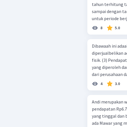
tahun terhitung tanggal 1 juli 2019. 3.
sampai dengan tang
untuk periode berj
jurnal pembalik ya
8
5.0
Dibawaah ini adaal
diperjualbelikan a
fisik. (3) Pendap
yang diperoleh dar
dari perusahaan da
d. 1 dan 2 e. 2 dan 
4
3.0
Andi merupakan wa
pendapatan Rp6.700.000,00. Sementara Lula merupakan warga negara asing
yang tinggal dan bekerja di Indonesia dengan pendapata
ada Mawar yang merupakan warga negara I