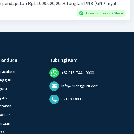
n pendapatan Rp11.000.000,00. Hitunglah PNB (GNP) nya!
Jawaban terverifikasi
Panduan
Hubungi Kami
erusahaan
+62 815-7441-0000
angguru
info@ruangguru.com
guru
guru
02130930000
ntanan
gaduan
entuan
vasi