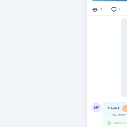
1
3
Maya F
L
28 November 
Jawaban 