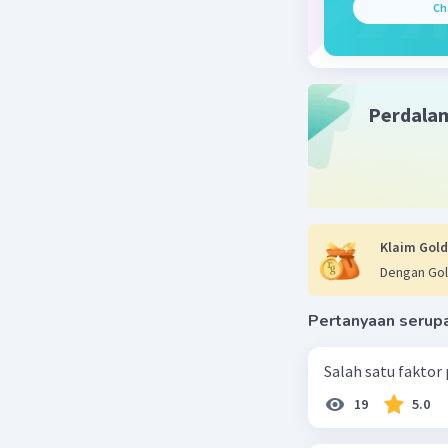
negara b
Ch
Beri R
Perdala
Klaim Gold
Dengan Gol
Pertanyaan serup
Salah satu faktor
19
5.0