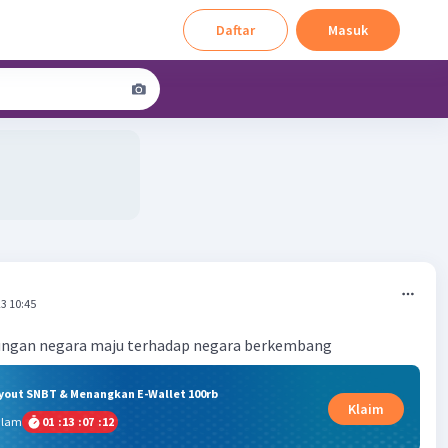
Daftar
Masuk
3 10:45
ungan negara maju terhadap negara berkembang
ryout SNBT & Menangkan E-Wallet 100rb
Klaim
alam
01
:
13
:
07
:
11