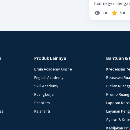
luar negeri denga
10
5.0
u
Produk Lainnya
Bantuan & 
Brain Academy Online
Kredensial P
English Academy
Beasiswa Ru
Skill Academy
Cicilan Ruang
Ruangkerja
Promo Ruang
Schoters
Laporan Kere
ess
Kalananti
Layanan Pen
Syarat & Ket
Kebijakan Pri