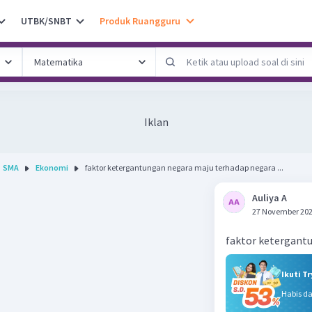
UTBK/SNBT
Produk Ruangguru
Iklan
SMA
Ekonomi
faktor ketergantungan negara maju terhadap negara ...
Auliya A
27 November 202
faktor ketergant
Ikuti T
Habis d