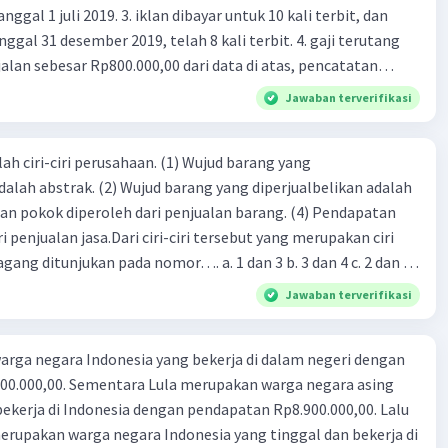
 iklan dibayar untuk 10 kali terbit, dan
gal 31 desember 2019, telah 8 kali terbit. 4. gaji terutang
alan sebesar Rp800.000,00 dari data di atas, pencatatan
ng benar adalah ....
Jawaban terverifikasi
ah ciri-ciri perusahaan. (1) Wujud barang yang
dalah abstrak. (2) Wujud barang yang diperjualbelikan adalah
atan pokok diperoleh dari penjualan barang. (4) Pendapatan
i penjualan jasa.Dari ciri-ciri tersebut yang merupakan ciri
gang ditunjukan pada nomor…. a. 1 dan 3 b. 3 dan 4 c. 2 dan 3
4
Jawaban terverifikasi
rga negara Indonesia yang bekerja di dalam negeri dengan
n Rp8.900.000,00. Lalu
ndonesia yang tinggal dan bekerja di