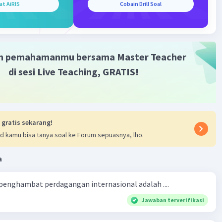
erkembang akan semakin terbelakang.
at AiRIS
Cobain Drill Soal
·
0.0
(
0
)
Balas
ating
m pemahamanmu bersama Master Teacher
di sesi Live Teaching, GRATIS!
Iklan
 gratis sekarang!
d kamu bisa tanya soal ke Forum sepuasnya, lho.
a
 penghambat perdagangan internasional adalah ....
Jawaban terverifikasi