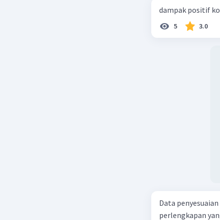
dampak positif ko
5
3.0
Data penyesuaian p
perlengkapan yang tersisa Rp500.0