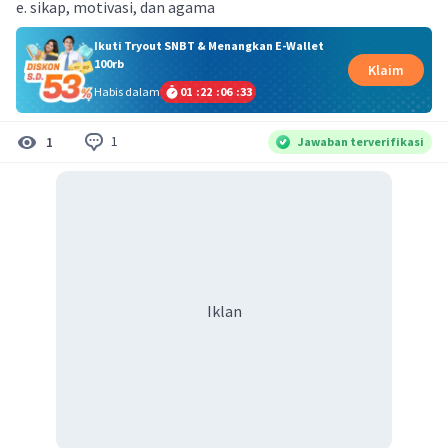
e. sikap, motivasi, dan agama
Ikuti Tryout SNBT & Menangkan E-Wallet
100rb
Klaim
Habis dalam
01
:
22
:
06
:
33
1
1
Jawaban terverifikasi
Iklan