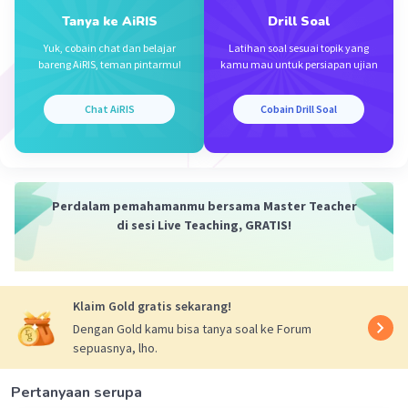
Tanya ke AiRIS
Drill Soal
Yuk, cobain chat dan belajar
Latihan soal sesuai topik yang
bareng AiRIS, teman pintarmu!
kamu mau untuk persiapan ujian
Iklan
Chat AiRIS
Cobain Drill Soal
Perdalam pemahamanmu bersama Master Teacher
di sesi Live Teaching, GRATIS!
Klaim Gold gratis sekarang!
Dengan Gold kamu bisa tanya soal ke Forum
sepuasnya, lho.
Pertanyaan serupa