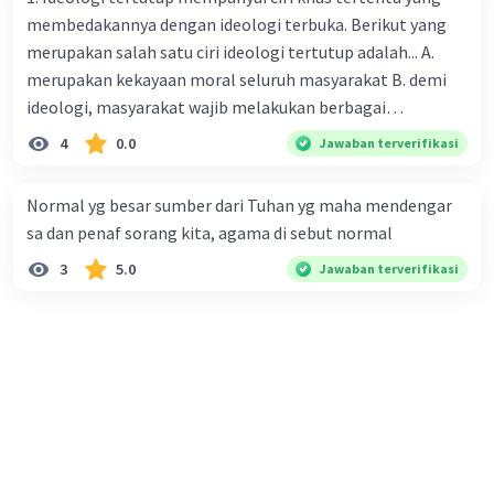
membedakannya dengan ideologi terbuka. Berikut yang
merupakan salah satu ciri ideologi tertutup adalah... A.
merupakan kekayaan moral seluruh masyarakat B. demi
ideologi, masyarakat wajib melakukan berbagai
pengorbanan C. tidak pernah membatasi kebebasan dan
4
0.0
Jawaban terverifikasi
tanggung jawab masyarakat D. digali dan ditemukan
dalam masyarakat serta menjadi milik seluruh rakyat E.
Normal yg besar sumber dari Tuhan yg maha mendengar
dapat diterima oleh masyarakat dari berbagai latar
sa dan penaf sorang kita, agama di sebut normal
belakang budaya dan agama. 2. Menurut anda, mengapa
3
5.0
Jawaban terverifikasi
ideologi terbuka dapat di terima oleh masyarakat dari
berbagai latar belakang budaya dan agama?