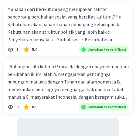
Manakah dari berikut ini yang merupakan faktor
pendorong perubahan sosial yang bersifat kultural? * a.
Kebutuhan akan bahan-bahan penunjang kehidupan b.
Kebutuhan akan struktur politik yang lebih baik c.
Penyebaran penyakit d. Globalisasi e. Keterbatasan
sumber daya Salah satu faktor pendorong perubahan
1
5.0
Jawaban terverifikasi
sosial yang dapat mempengaruhi pola perilaku
masyarakat adalah: * a. Kemajuan teknologi b. Penurunan
. Hubungan sila kelima Pancasila dengan upaya menangani
kualitas pendidikan c. Dampak luar negeri d. Pertumbuhan
perubahan iklim ialah A. mengajarkan pentingnya
ekonomi yang stagnan e. Keterbatasan sumber daya alam
hubungan manusia dengan Tuhan dan alam semesta B.
Apa yang dimaksud dengan perubahan sosial? * a.
menekankan pentingnya menghargai hak dan martabat
Penyesuaian individu terhadap lingkungan fisik b. Proses
manusia C. masyarakat Indonesia, dengan beragam suku
peralihan antara kemauan dan keadaan yang dialami
dan budaya, perlu bersatu dalam upaya mengurangi emisi
9
0.0
Jawaban terverifikasi
sementara c. Perubahan yang hanya terjadi pada individu,
gas rumah kaca dan adaptasi terhadap perubahan iklim D.
bukan pada masyarakat d. Proses yang melibatkan
menegaskan pentingnya partisipasi aktif masyarakat
perubahan dalam struktur sosial dan pola interaksi dalam
dalam pengambilan keputusan yang berdampak pada isu
masyarakat e. Pertumbuhan ekonomi yang tidak
perubahan iklim E. menjadi acuan dalam mengalokasikan