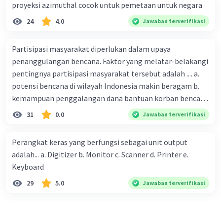
proyeksi azimuthal cocok untuk pemetaan untuk negara
24
4.0
Jawaban terverifikasi
Partisipasi masyarakat diperlukan dalam upaya
penanggulangan bencana. Faktor yang melatar-belakangi
pentingnya partisipasi masyarakat tersebut adalah .... a.
potensi bencana di wilayah Indonesia makin beragam b.
kemampuan penggalangan dana bantuan korban bencana
makin tinggi c. pemahaman pendidikan kebencanaan
31
0.0
Jawaban terverifikasi
kepada masyarakat masih rendah d. masyarakat
merupakan pihak yang langsung berhadapan dengan
Perangkat keras yang berfungsi sebagai unit output
bencana e. kepercayaan pemerintah bahwa masyarakat
adalah... a. Digitizer b. Monitor c. Scanner d. Printer e.
mampu mengatasi bencana
Keyboard
29
5.0
Jawaban terverifikasi