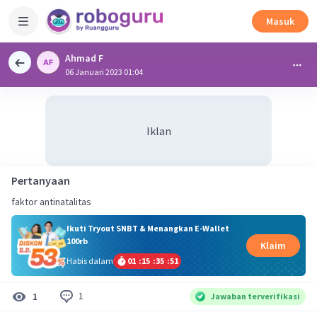
Masuk
Ahmad F
06 Januari 2023 01:04
Iklan
Pertanyaan
faktor antinatalitas
Ikuti Tryout SNBT & Menangkan E-Wallet
100rb
Klaim
Habis dalam
01
:
15
:
35
:
50
1
1
Jawaban terverifikasi