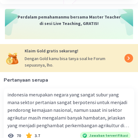
- batasan usia pernikahan
- kesadaran akan beban yang ditanggung ketika
Perdalam pemahamanmu bersama Master Teacher
merawat anak
di sesi Live Teaching, GRATIS!
- biaya pendidikan anak yang mahal
- pembatasan tunjangan bagi anak
- kemajuan iptek
Klaim Gold gratis sekarang!
Dengan Gold kamu bisa tanya soal ke Forum
·
0.0
(
0
)
Balas
Beri Rating
sepuasnya, lho.
Pertanyaan serupa
indonesia merupakan negara yang sangat subur yang
mana sektor pertanian sangat berpotensi untuk menjadi
pendorong kemajuan nasional, namun saaat ini sektor
Iklan
agrikutur masih mengalami banyak hambatan, jelaskan
yang menjadi penghambat perkembangan agrikultur di
indonesia
70
3.7
Jawaban terverifikasi