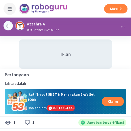
Masuk
Azzahra A
09 Oktober 2023 01:52
Iklan
Pertanyaan
fakta adalah
Ikuti Tryout SNBT & Menangkan E-Wallet
100rb
Klaim
Habis dalam
00
:
12
:
03
:
21
1
1
Jawaban terverifikasi