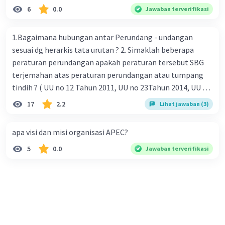
6
0.0
Jawaban terverifikasi
1.Bagaimana hubungan antar Perundang - undangan
sesuai dg herarkis tata urutan ? 2. Simaklah beberapa
peraturan perundangan apakah peraturan tersebut SBG
terjemahan atas peraturan perundangan atau tumpang
tindih ? ( UU no 12 Tahun 2011, UU no 23Tahun 2014, UU No
25 Tahun 2004 ) 3 . Tuliskan peraturan perundangan yg di
17
2.2
Lihat jawaban (3)
undangkan atas perintah TAP MPR NO I / MPR/ 2003
4.sebutkan produk UU atas perintah UUD NRI Tahun 1945 (
apa visi dan misi organisasi APEC?
pasal18, pasal 22, pasal 23, Pasal 26 , Pasal 27,pasal ,pasal
5
0.0
Jawaban terverifikasi
28, pasal 29, pasal 30 ,pasal 31 dan pasal 33 )