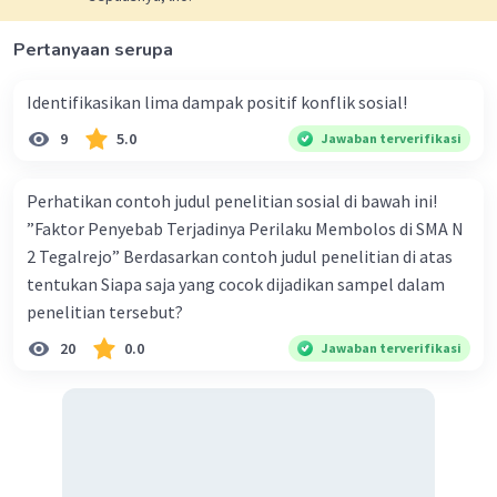
·
0.0
(
0
)
Balas
Beri Rating
Pertanyaan serupa
Identifikasikan lima dampak positif konflik sosial!
9
5.0
Jawaban terverifikasi
Perhatikan contoh judul penelitian sosial di bawah ini!
Iklan
”Faktor Penyebab Terjadinya Perilaku Membolos di SMA N
2 Tegalrejo” Berdasarkan contoh judul penelitian di atas
tentukan Siapa saja yang cocok dijadikan sampel dalam
penelitian tersebut?
20
0.0
Jawaban terverifikasi