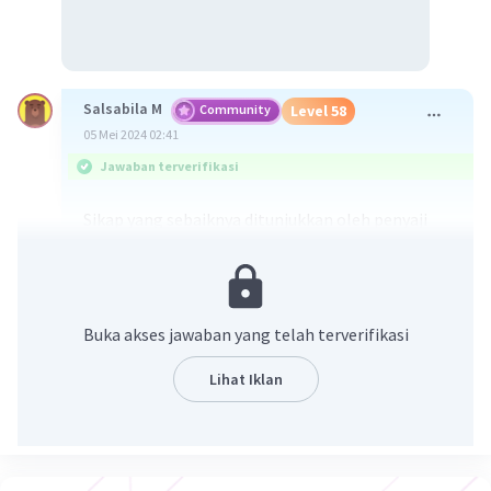
Salsabila M
Community
Level 58
05 Mei 2024 02:41
Jawaban terverifikasi
Sikap yang sebaiknya ditunjukkan oleh penyaji
dalam menghadapi perbedaan latar belakang
audiens adalah:
a. memperhatikan seluruh perilaku audiens
Penyaji sebaiknya memperhatikan dengan
Buka akses jawaban yang telah terverifikasi
cermat respons dan perilaku audiens selama
presentasi untuk mengetahui sejauh mana
Lihat Iklan
audiens memahami materi yang disampaikan.
Dengan memperhatikan perilaku audiens,
penyaji dapat menyesuaikan cara penyampaian,
bahasa, dan konten presentasi agar sesuai