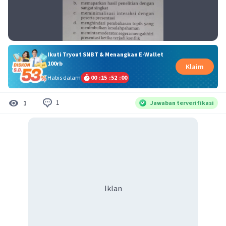
Ikuti Tryout SNBT & Menangkan E-Wallet
100rb
Klaim
Habis dalam
00
:
15
:
51
:
59
1
1
Jawaban terverifikasi
Iklan