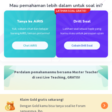
dengan kebutuhan dan pemahaman audiens
Mau pemahaman lebih dalam untuk soal ini?
yang beragam.
LATIHAN SOAL GRATIS!
Opsi lainnya seperti memaparkan hasil
Tanya ke AiRIS
Drill Soal
penelitian dengan sangat singkat (b),
meminimalisasi interaksi dengan peserta
Yuk, cobain chat dan belajar
Latihan soal sesuai topik yang
bareng AiRIS, teman pintarmu!
kamu mau untuk persiapan ujian
presentasi (c), menghindari pembahasan topik
yang menimbulkan kesalahpahaman (d), dan
meminta moderator segera mengakhiri
Chat AiRIS
Cobain Drill Soal
presentasi ketika terjadi konflik (e) mungkin
tidak efektif dalam menghadapi perbedaan latar
belakang audiens karena tidak secara langsung
mengatasi ketidakpahaman atau kebutuhan
Perdalam pemahamanmu bersama Master Teacher
audiens secara spesifik.
di sesi Live Teaching, GRATIS!
Klaim Gold gratis sekarang!
Dengan Gold kamu bisa tanya soal ke Forum
sepuasnya, lho.