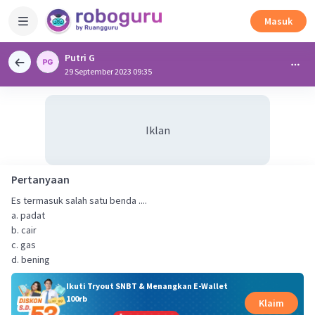
Masuk
Putri G
29 September 2023 09:35
Iklan
Pertanyaan
Es termasuk salah satu benda ....
a. padat
b. cair
c. gas
d. bening
Ikuti Tryout SNBT & Menangkan E-Wallet
100rb
Klaim