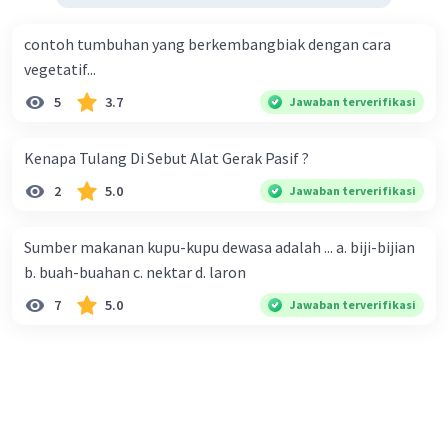
·
5.0
(
1
)
Balas
Beri Rating
contoh tumbuhan yang berkembangbiak dengan cara
vegetatif...
Nyoman N
Level 35
5
3.7
Jawaban terverifikasi
04 Oktober 2023 22:53
padat
Kenapa Tulang Di Sebut Alat Gerak Pasif ?
·
0.0
(
0
)
Balas
Beri Rating
2
5.0
Jawaban terverifikasi
Sumber makanan kupu-kupu dewasa adalah ... a. biji-bijian
b. buah-buahan c. nektar d. laron
7
5.0
Jawaban terverifikasi