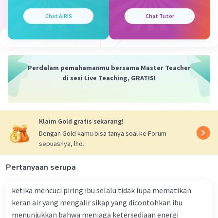
Penjelasan:
Chat AiRIS
Chat Tutor
Es adalah salah satu contoh dari wujud padat. Ini terjadi
ketika air, yang biasanya berwujud cair pada suhu
tertentu, mengalami penurunan suhu hingga di bawah
titik beku air, yang pada tekanan standar adalah 0
derajat Celsius (32 derajat Fahrenheit). Pada titik ini,
Perdalam pemahamanmu bersama Master Teacher
molekul-molekul air mulai membentuk jaringan kristal
di sesi Live Teaching, GRATIS!
yang padat, sehingga air berubah menjadi es.
Es adalah padatan yang biasanya memiliki bentuk yang
kaku dan kuat, serta memiliki volume yang tetap. Ini
Klaim Gold gratis sekarang!
berbeda dengan wujud cairan air, yang lebih bebas
Dengan Gold kamu bisa tanya soal ke Forum
dalam pergerakan molekul-molekulnya. Jadi, es adalah
sepuasnya, lho.
contoh yang baik dari wujud padat dalam konteks
perubahan fase dari air.
Pertanyaan serupa
ketika mencuci piring ibu selalu tidak lupa mematikan
keran air yang mengalir sikap yang dicontohkan ibu
menunjukkan bahwa menjaga ketersediaan energi