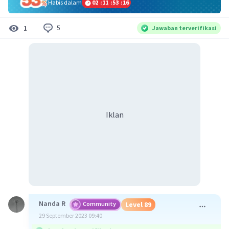
Habis dalam
02
:
11
:
53
:
15
5
1
Jawaban terverifikasi
Iklan
Nanda R
Community
Level 89
29 September 2023 09:40