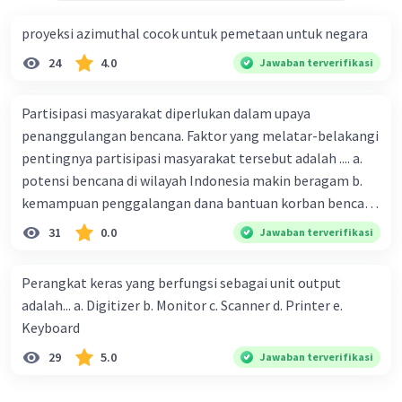
proyeksi azimuthal cocok untuk pemetaan untuk negara
24
4.0
Jawaban terverifikasi
Partisipasi masyarakat diperlukan dalam upaya
penanggulangan bencana. Faktor yang melatar-belakangi
pentingnya partisipasi masyarakat tersebut adalah .... a.
potensi bencana di wilayah Indonesia makin beragam b.
kemampuan penggalangan dana bantuan korban bencana
makin tinggi c. pemahaman pendidikan kebencanaan
31
0.0
Jawaban terverifikasi
kepada masyarakat masih rendah d. masyarakat
merupakan pihak yang langsung berhadapan dengan
Perangkat keras yang berfungsi sebagai unit output
bencana e. kepercayaan pemerintah bahwa masyarakat
adalah... a. Digitizer b. Monitor c. Scanner d. Printer e.
mampu mengatasi bencana
Keyboard
29
5.0
Jawaban terverifikasi