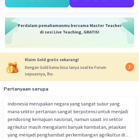
Penjelasan:
ERDAS IMAGINE dan MapInfo adalah dua aplikasi
Iklan
pemetaan yang digunakan untuk analisis dan visualisasi
data geospasial. Kedua aplikasi ini memiliki peran yang
Perdalam pemahamanmu bersama Master Teacher
berbeda dalam proses pemetaan.
di sesi Live Teaching, GRATIS!
ERDAS IMAGINE adalah perangkat lunak yang digunakan
untuk pemrosesan dan analisis citra satelit dan data
geospasial lainnya. Aplikasi ini memiliki fitur yang kuat
untuk mengolah dan menganalisis data citra, termasuk
Klaim Gold gratis sekarang!
pemrosesan, klasifikasi, dan ekstraksi informasi dari
Dengan Gold kamu bisa tanya soal ke Forum
citra satelit.
sepuasnya, lho.
MapInfo, di sisi lain, adalah perangkat lunak yang
Pertanyaan serupa
digunakan untuk pemetaan dan analisis data geospasial.
Aplikasi ini memungkinkan pengguna untuk membuat
indonesia merupakan negara yang sangat subur yang
dan mengedit peta, melakukan analisis spasial, dan
mana sektor pertanian sangat berpotensi untuk menjadi
mengintegrasikan data geospasial dengan data lainnya.
MapInfo juga memiliki fitur untuk membuat tampilan
pendorong kemajuan nasional, namun saaat ini sektor
peta yang menarik dan interaktif.
agrikutur masih mengalami banyak hambatan, jelaskan
yang menjadi penghambat perkembangan agrikultur di
Jawaban: