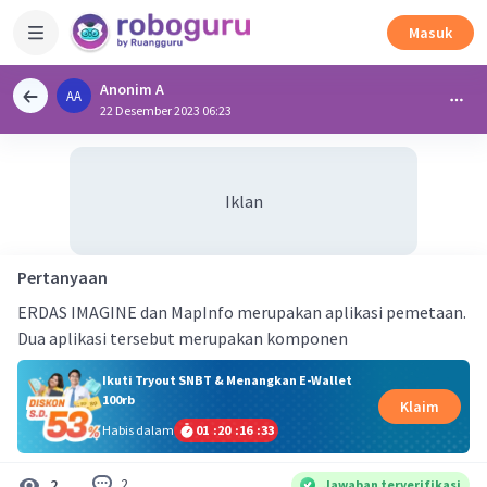
Masuk
Anonim A
AA
22 Desember 2023 06:23
Iklan
Pertanyaan
ERDAS IMAGINE dan MapInfo merupakan aplikasi pemetaan.
Dua aplikasi tersebut merupakan komponen
Ikuti Tryout SNBT & Menangkan E-Wallet
100rb
Klaim
Habis dalam
01
:
20
:
16
:
33
2
2
Jawaban terverifikasi