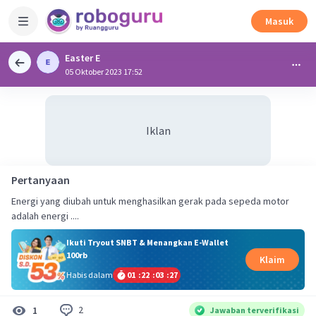
Masuk
Easter E
05 Oktober 2023 17:52
Iklan
Pertanyaan
Energi yang diubah untuk menghasilkan gerak pada sepeda motor
adalah energi ....
Ikuti Tryout SNBT & Menangkan E-Wallet
100rb
Klaim
Habis dalam
01
:
22
:
03
:
26
2
1
Jawaban terverifikasi