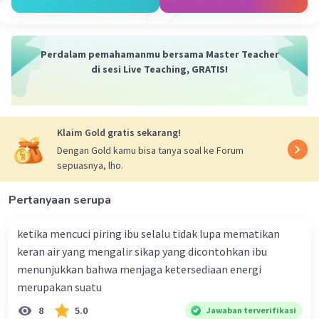
Jadi, energi kimia dari bahan bakar yang diubah menjadi
energi panas dan akhirnya energi mekanis adalah apa
yang menggerakkan sepeda motor.
Perdalam pemahamanmu bersama Master Teacher
di sesi Live Teaching, GRATIS!
·
0.0
(
0
)
Balas
Beri Rating
Nanda R
Community
Level 89
Klaim Gold gratis sekarang!
05 Oktober 2023 22:19
Dengan Gold kamu bisa tanya soal ke Forum
jawabannya adalah energi gerak.
sepuasnya, lho.
sepeda motor merupakan perubahan energi gerak
Pertanyaan serupa
Iklan
menjadi energi panas.
ketika mencuci piring ibu selalu tidak lupa mematikan
·
0.0
(
0
)
Balas
Beri Rating
keran air yang mengalir sikap yang dicontohkan ibu
menunjukkan bahwa menjaga ketersediaan energi
merupakan suatu
8
5.0
Jawaban terverifikasi