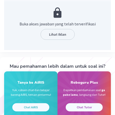
energi kimia yang tersimpan dalam bahan bakar, seperti
bensin atau solar, diubah menjadi energi panas melalui
proses pembakaran di mesin. Energi panas tersebut
kemudian diubah menjadi energi mekanis yang
Buka akses jawaban yang telah terverifikasi
menggerakkan sepeda motor dan membuatnya
bergerak.
Lihat Iklan
Proses ini melibatkan konversi energi dari satu bentuk
ke bentuk lainnya:
Energi Kimia: Terkandung dalam bahan bakar yang
digunakan di mesin sepeda motor.
Mau pemahaman lebih dalam untuk soal ini?
Energi Panas: Dihasilkan melalui pembakaran bahan
bakar di dalam mesin. Panas ini meningkatkan tekanan
Tanya ke AiRIS
Roboguru Plus
dalam silinder mesin.
Yuk, cobain chat dan belajar
Dapatkan pembahasan soal
ga
Energi Mekanis: Tekanan panas ini kemudian diubah
bareng AiRIS, teman pintarmu!
pake lama
, langsung dari Tutor!
menjadi gerakan mekanis piston, yang akhirnya
menggerakkan roda sepeda motor, menghasilkan
Chat AiRIS
Chat Tutor
gerak.