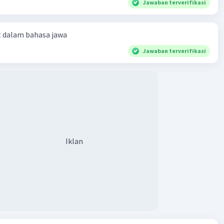
Jawaban terverifikasi
·
0.0
(
0
)
Balas
ating
t dalam bahasa jawa
evel 1
Jawaban terverifikasi
024 08:10
Iklan
·
5.0
(
1
)
Balas
ating
Iklan