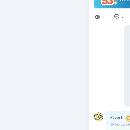
2
1
Kevin L
09 Februari 2