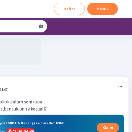
Daftar
Masuk
 11:07
kok dalam seni rupa
is,bentuk,unity,kecuali?
ryout SNBT & Menangkan E-Wallet 100rb
Klaim
alam
01
:
20
:
54
:
09