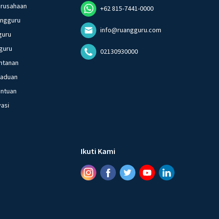
erusahaan
+62 815-7441-0000
angguru
info@ruangguru.com
guru
guru
02130930000
ntanan
gaduan
entuan
vasi
Ikuti Kami