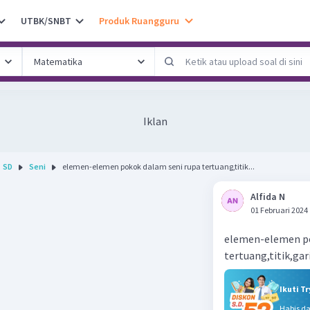
UTBK/SNBT
Produk Ruangguru
Iklan
SD
Seni
elemen-elemen pokok dalam seni rupa tertuang,titik...
Alfida N
01 Februari 2024
elemen-elemen po
tertuang,titik,gar
Ikuti T
Habis d