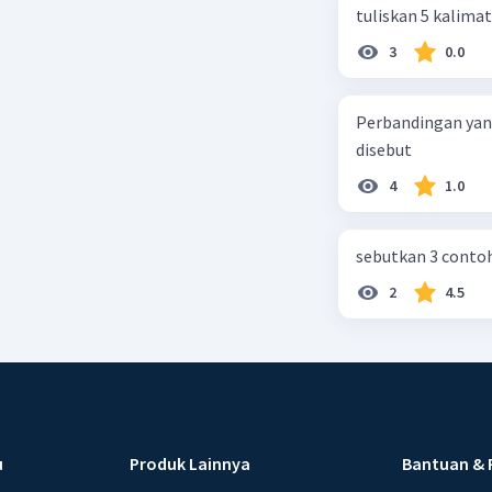
tuliskan 5 kalima
3
0.0
Perbandingan yang
disebut
4
1.0
sebutkan 3 contoh
2
4.5
u
Produk Lainnya
Bantuan & 