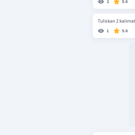
2
5.0
Beri R
Tuliskan 2 kalima
Nana N
L
1
5.0
04 Februari 2
unity
Beri R