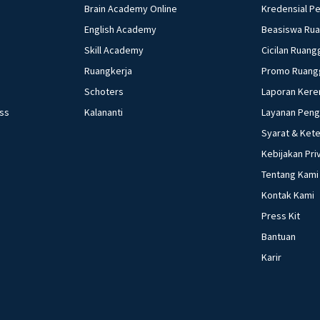
Brain Academy Online
Kredensial P
English Academy
Beasiswa Ru
Skill Academy
Cicilan Ruang
Ruangkerja
Promo Ruang
Schoters
Laporan Kere
ess
Kalananti
Layanan Pen
Syarat & Ket
Kebijakan Pri
Tentang Kami
Kontak Kami
Press Kit
Bantuan
Karir