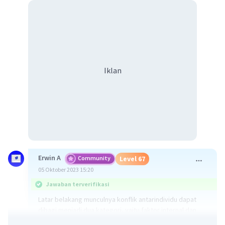
Iklan
Erwin A
Community
Level 67
05 Oktober 2023 15:20
Jawaban terverifikasi
Latar belakang munculnya konflik antarindividu dapat
dibagi menjadi dua kategori, yaitu faktor internal dan
faktor eksternal.