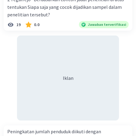
terjadi dalam berbagai aspek kehidupan, seperti dalam
hubungan kerja, keluarga, atau politik.
tentukan Siapa saja yang cocok dijadikan sampel dalam
penelitian tersebut?
4. Perbedaan nilai: Konflik dapat muncul ketika dua
19
0.0
Jawaban terverifikasi
individu memiliki nilai yang berbeda dan saling
bertentangan. Perbedaan nilai ini dapat berkaitan
dengan agama, etika, atau moral.
5. Perbedaan budaya: Konflik dapat muncul ketika dua
individu memiliki latar belakang budaya yang berbeda
dan saling bertentangan. Perbedaan budaya ini dapat
berkaitan dengan bahasa, adat istiadat, atau norma
sosial.
Iklan
6. Perbedaan kepribadian: Konflik dapat muncul ketika
dua individu memiliki kepribadian yang berbeda dan
saling bertentangan. Perbedaan kepribadian ini dapat
berkaitan dengan gaya komunikasi, temperamen, atau
preferensi pribadi.
Latar belakang munculnya konflik antarindividu dapat
Peningkatan jumlah penduduk diikuti dengan
sangat kompleks dan bervariasi tergantung pada situasi