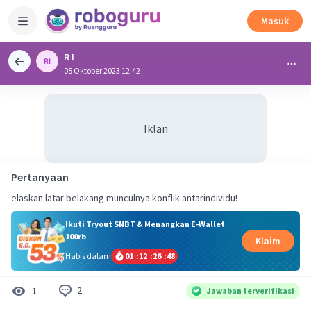
Masuk
R I
05 Oktober 2023 12:42
Iklan
Pertanyaan
elaskan latar belakang munculnya konflik antarindividu!
Ikuti Tryout SNBT & Menangkan E-Wallet
100rb
Klaim
Habis dalam
01
:
12
:
26
:
48
2
1
Jawaban terverifikasi