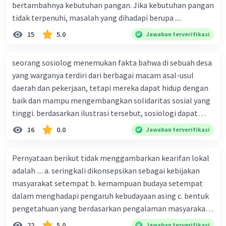
bertambahnya kebutuhan pangan. Jika kebutuhan pangan
dan konteks tertentu. Oleh karena itu, penting untuk
tidak terpenuhi, masalah yang dihadapi berupa ....
mengidentifikasi akar masalah konflik dan mencari
solusi yang tepat dan efektif untuk mengatasi konflik
15
5.0
Jawaban terverifikasi
tersebut.
seorang sosiolog menemukan fakta bahwa di sebuah desa
·
0.0
(
0
)
Balas
Beri Rating
yang warganya terdiri dari berbagai macam asal-usul
daerah dan pekerjaan, tetapi mereka dapat hidup dengan
baik dan mampu mengembangkan solidaritas sosial yang
tinggi. berdasarkan ilustrasi tersebut, sosiologi dapat
berfungsi sebagai ilmu yang ....
16
0.0
Jawaban terverifikasi
Pernyataan berikut tidak menggambarkan kearifan lokal
adalah .... a. seringkali dikonsepsikan sebagai kebijakan
masyarakat setempat b. kemampuan budaya setempat
dalam menghadapi pengaruh kebudayaan asing c. bentuk
pengetahuan yang berdasarkan pengalaman masyarakat
turun temurun antargenerasi d. Kebijakan manusia yang
22
5.0
Jawaban terverifikasi