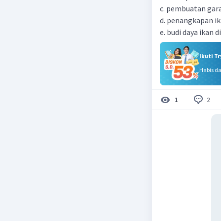
c. pembuatan gara
d. penangkapan ika
e. budi daya ikan d
Ikuti T
Habis d
2
1