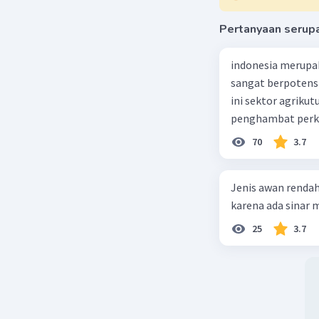
Pertanyaan serup
indonesia merupa
sangat berpotens
ini sektor agriku
penghambat perke
70
3.7
Jenis awan rendah
karena ada sinar ma
25
3.7