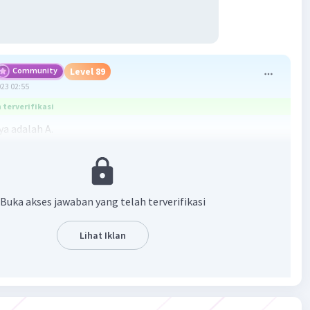
Community
Level 89
023 02:55
terverifikasi
a adalah A.
arang adalah ekosistem di laut yang terbentuk oleh biota
hasil kapur khususnya
Buka akses jawaban yang telah terverifikasi
is karang batu dan alaga berkapur, bersama. dengan biota
 hidup di dasar lautan. Ekosistem terumbu karang dapat
Lihat Iklan
ena aktivitas manusia. kegiatan masyarakat pesisir yang
i merusak ekosistem terumbu karang adalah
an pasir pantai.