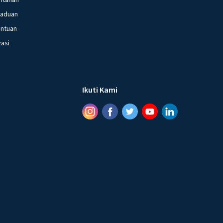
gaduan
entuan
vasi
Ikuti Kami