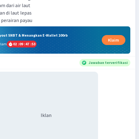
m dari air laut
n di laut lepas
i perairan payau
ryout SNBT & Menangkan E-Wallet 100rb
Klaim
alam
02
:
09
:
47
:
53
Jawaban terverifikasi
Iklan