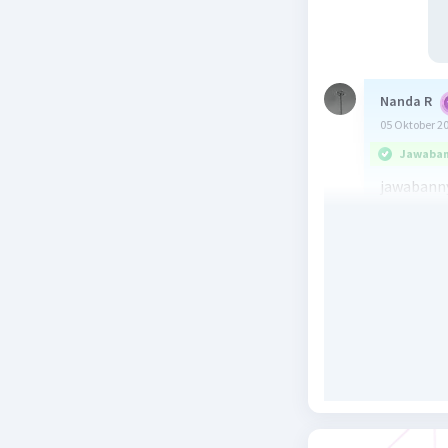
Nanda R
05 Oktober 2
Jawaban 
jawabanny
Terumbu k
luat peng
jenis-jen
lain yang
rusak kar
berpotens
penambang