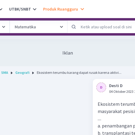
UTBK/SNBT
Produk Ruangguru
Iklan
SMA
Geografi
Ekosistem terumbu karang dapat rusak karena aktivi...
Desti D
04 Oktober 2023 
Ekosistem terumbu
masyarakat pesis
....
a. penambangan p
b. transplantasi 