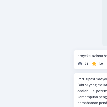
proyeksi azimuth
24
4.0
Partisipasi masy
Faktor yang melat
adalah .... a. pot
kemampuan pengga
pemahaman pendid