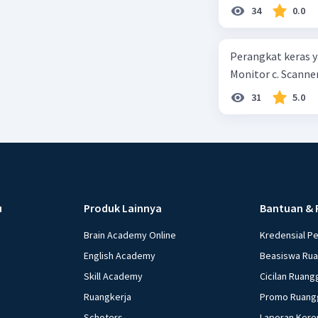
masyarakat merup
34
0.0
kepercayaan pem
Perangkat keras ya
Monitor c. Scanner
31
5.0
u
Produk Lainnya
Bantuan & 
Brain Academy Online
Kredensial P
English Academy
Beasiswa Ru
Skill Academy
Cicilan Ruang
Ruangkerja
Promo Ruang
Schoters
Laporan Kere