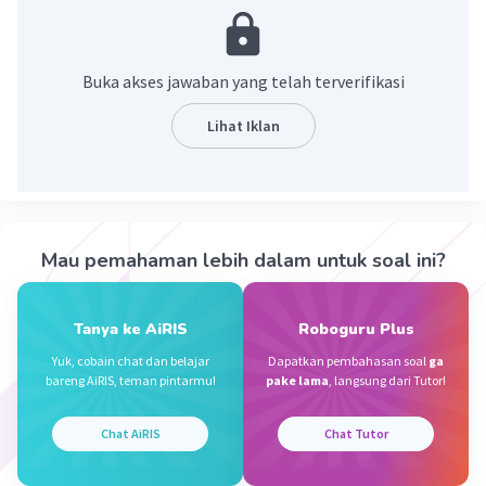
·
0.0
(
0
)
Balas
Beri Rating
Buka akses jawaban yang telah terverifikasi
Nanda R
Community
Level 89
09 Oktober 2023 09:56
Lihat Iklan
Samudra merupakan ekosistem terbesar dari
keseluruhan ekosistem yang ada di bumi.
Iklan
·
0.0
(
0
)
Balas
Beri Rating
Mau pemahaman lebih dalam untuk soal ini?
Tanya ke AiRIS
Roboguru Plus
Yuk, cobain chat dan belajar
Dapatkan pembahasan soal
ga
bareng AiRIS, teman pintarmu!
pake lama
, langsung dari Tutor!
Chat AiRIS
Chat Tutor