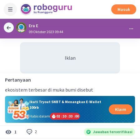
Masuk
Era E
09 Oktober 2023 09:44
Iklan
Pertanyaan
ekosistem terbesar di muka bumi disebut
Ikuti Tryout SNBT & Menangkan E-Wallet
100rb
Klaim
Habis dalam
02
:
10
:
32
:
59
2
1
Jawaban terverifikasi