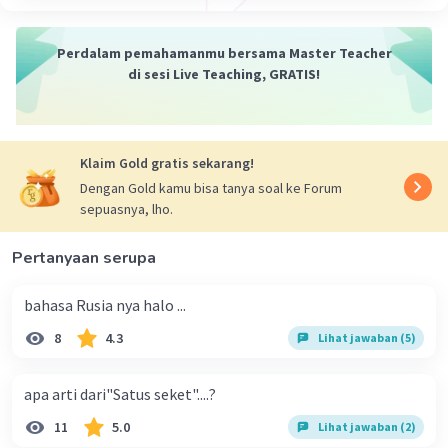
Perdalam pemahamanmu bersama Master Teacher
di sesi Live Teaching, GRATIS!
Klaim Gold gratis sekarang!
Dengan Gold kamu bisa tanya soal ke Forum
sepuasnya, lho.
Pertanyaan serupa
bahasa Rusia nya halo ...
8
4.3
Lihat jawaban (5)
apa arti dari"Satus seket"....?
11
5.0
Lihat jawaban (2)