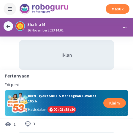
Masuk
Shafira M
16 November 2023 14:01
Iklan
Pertanyaan
Edi peni
Ikuti Tryout SNBT & Menangkan E-Wallet
100rb
Klaim
Habis dalam
00
:
01
:
58
:
19
3
1