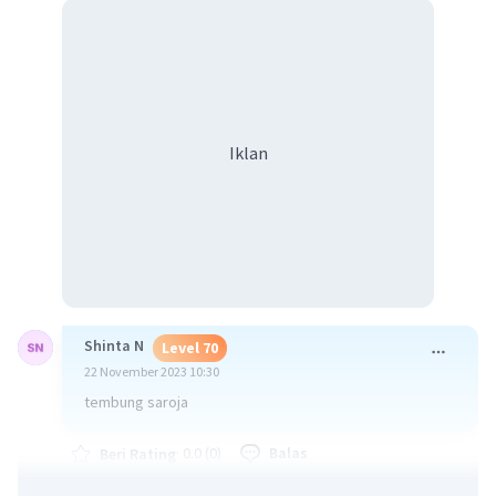
Iklan
Shinta N
Level 70
22 November 2023 10:30
tembung saroja
·
0.0
(
0
)
Balas
Beri Rating