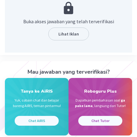
Shinta N
Level 70
13 Desember 2023 05:56
Buka akses jawaban yang telah terverifikasi
tembung saroja
Lihat Iklan
·
0.0
(
0
)
Balas
Beri Rating
Iklan
Shinta N
Level 70
16 Desember 2023 13:59
tembung saroja
Mau jawaban yang terverifikasi?
Rasendriya J
Level 27
Tanya ke AiRIS
Roboguru Plus
27 Februari 2024 06:29
Yuk, cobain chat dan belajar
Dapatkan pembahasan soal
ga
indah sekali
bareng AiRIS, teman pintarmu!
pake lama
, langsung dari Tutor!
·
0.0
(
0
)
Balas
Beri Rating
Chat AiRIS
Chat Tutor