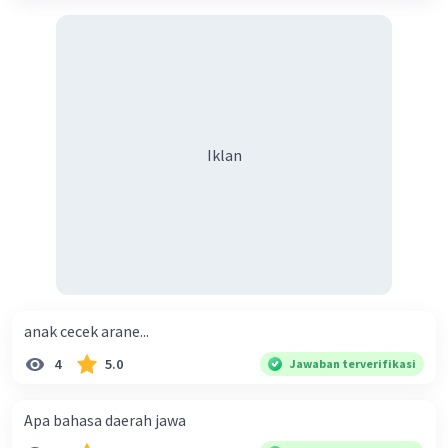
Iklan
anak cecek arane...
4
5.0
Jawaban terverifikasi
Apa bahasa daerah jawa