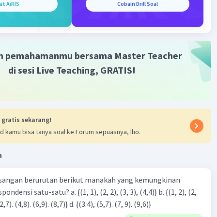
7
at AiRIS
Cobain Drill Soal
aban yang benar adalah 32 dan 39.
m pemahamanmu bersama Master Teacher
di sesi Live Teaching, GRATIS!
·
0.0
(
0
)
Balas
ating
 gratis sekarang!
d kamu bisa tanya soal ke Forum sepuasnya, lho.
a
Iklan
sangan berurutan berikut.manakah yang kemungkinan
3), (3, 4). (4,5)} c. {(2,7). (4,8). (6,9). (8,7)} d. {(3.4), (5,7). (7, 9). (9,6)}