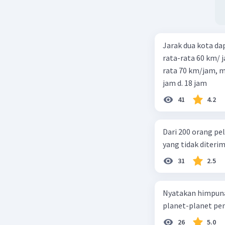
Jarak dua kota d
rata-rata 60 km/ 
rata 70 km/jam, maka waktu
jam d. 18 jam
41
4.2
Dari 200 orang pe
yang tidak diterima
31
2.5
Nyatakan himpuna
planet-planet pen
26
5.0