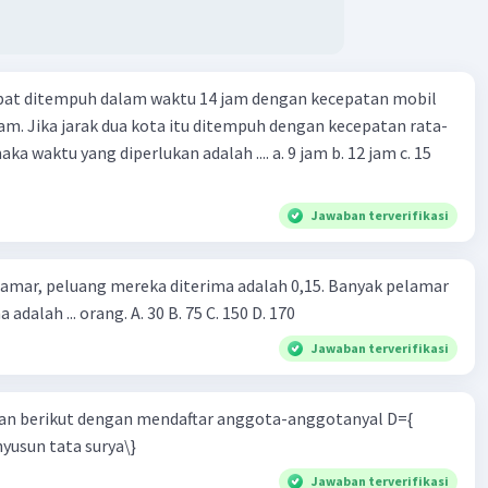
apat ditempuh dalam waktu 14 jam dengan kecepatan mobil
jam. Jika jarak dua kota itu ditempuh dengan kecepatan rata-
 yang diperlukan adalah .... a. 9 jam b. 12 jam c. 15
Jawaban terverifikasi
lamar, peluang mereka diterima adalah 0,15. Banyak pelamar
 adalah ... orang. A. 30 B. 75 C. 150 D. 170
Jawaban terverifikasi
n berikut dengan mendaftar anggota-anggotanyal D={
yusun tata surya\}
Jawaban terverifikasi