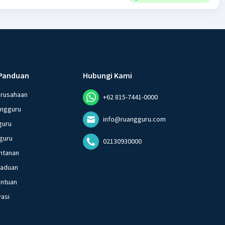
Panduan
Hubungi Kami
erusahaan
+62 815-7441-0000
angguru
info@ruangguru.com
guru
guru
02130930000
ntanan
gaduan
entuan
vasi