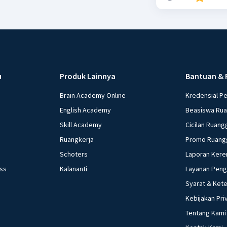
u
Produk Lainnya
Bantuan & 
Brain Academy Online
Kredensial P
English Academy
Beasiswa Ru
Skill Academy
Cicilan Ruang
Ruangkerja
Promo Ruang
Schoters
Laporan Kere
ess
Kalananti
Layanan Pen
Syarat & Ket
Kebijakan Pri
Tentang Kami