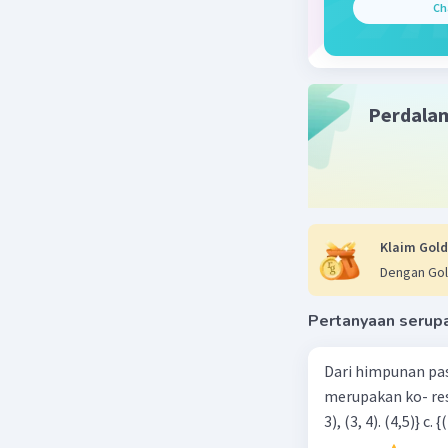
= 4+(5)
Ch
= 4+35
= 39
Jadi, jaw
Perdala
Beri R
Klaim Gold
Dengan Gol
Pertanyaan serup
Dari himpunan pa
merupakan ko- respondensi satu-satu? a. {(1, 1), (2, 2), (3, 3), (4,4)} b. {(1, 2), (2,