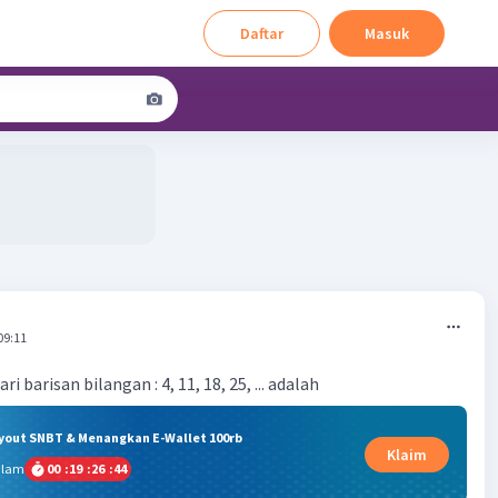
Daftar
Masuk
09:11
ri barisan bilangan : 4, 11, 18, 25, ... adalah
ryout SNBT & Menangkan E-Wallet 100rb
Klaim
alam
00
:
19
:
26
:
43