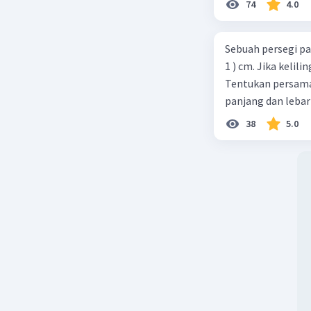
74
4.0
Sebuah persegi pa
1 ) cm. Jika kelil
Tentukan persamaa
panjang dan lebar
38
5.0