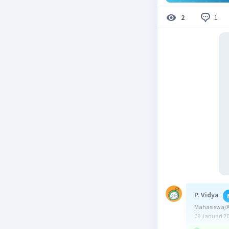
1
2
P. Vidya
Mahasiswa/Al
09 Januari 2