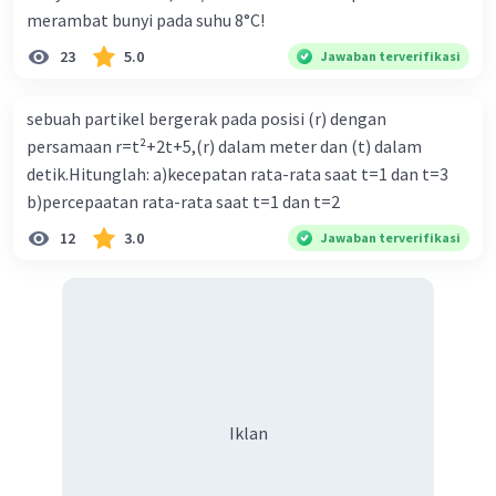
merambat bunyi pada suhu 8°C!
23
5.0
Jawaban terverifikasi
sebuah partikel bergerak pada posisi (r) dengan
persamaan r=t²+2t+5,(r) dalam meter dan (t) dalam
detik.Hitunglah: a)kecepatan rata-rata saat t=1 dan t=3
b)percepaatan rata-rata saat t=1 dan t=2
12
3.0
Jawaban terverifikasi
Iklan