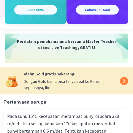
bergerak.
5. Untuk mengetahui di mana mereka bertemu, kita bisa
Chat AiRIS
Cobain Drill Soal
menghitung jarak yang ditempuh pembalap pertama
dalam 88 menit, yaitu 88/60 jam * 60 km/jam = 88 km.
Oleh karena itu, mereka bertemu 88 km dari titik A.
Kesimpulan:
Perdalam pemahamanmu bersama Master Teacher
Kedua pembalap bertemu 88 menit setelah pembalap
di sesi Live Teaching, GRATIS!
pertama mulai bergerak dan mereka bertemu 88 km
dari titik A. Semoga penjelasan ini membantu kamu 🙂
·
5.0
(
1
)
Balas
Beri Rating
Klaim Gold gratis sekarang!
Dengan Gold kamu bisa tanya soal ke Forum
sepuasnya, lho.
Pertanyaan serupa
Pada suhu 15°C kecepatan merambat bunyi di udara 328
Iklan
m/det. Jika setiap kenaikan 1°C kecepatan merambat
bunyi bertambah 0,6 m/det. Tentukan kecepatan