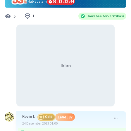
Habis dalam
02
:
13
:
33
:
44
1
5
Jawaban terverifikasi
Iklan
Kevin L
Gold
Level 87
24 Desember 2023 01:00