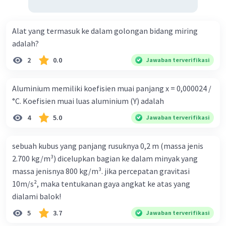
Alat yang termasuk ke dalam golongan bidang miring
adalah?
2
0.0
Jawaban terverifikasi
Aluminium memiliki koefisien muai panjang x = 0,000024 /
°C. Koefisien muai luas aluminium (Y) adalah
4
5.0
Jawaban terverifikasi
sebuah kubus yang panjang rusuknya 0,2 m (massa jenis
2.700 kg/m³) dicelupkan bagian ke dalam minyak yang
massa jenisnya 800 kg/m³. jika percepatan gravitasi
10m/s², maka tentukanan gaya angkat ke atas yang
dialami balok!
5
3.7
Jawaban terverifikasi