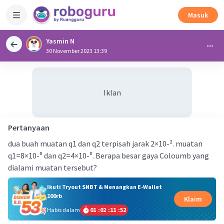
Masuk
Yasmin N
30 November 2023 13:39
Iklan
Pertanyaan
dua buah muatan q1 dan q2 terpisah jarak 2×10-². muatan
q1=8×10-⁸ dan q2=4×10-⁸. Berapa besar gaya Coloumb yang
dialami muatan tersebut?
Ikuti Tryout SNBT & Menangkan E-Wallet
100rb
Klaim
Habis dalam
01
:
02
:
11
:
52