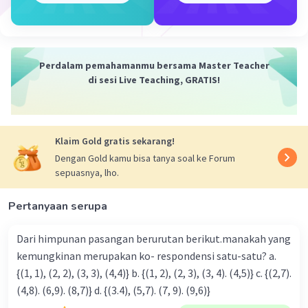
3)²| = |196 - 16| = 180.
4. Keempat, kita hitung akar dari 180, yaitu √180.
Kesimpulan:
Perdalam pemahamanmu bersama Master Teacher
Jadi, panjang garis singgung persekutuan dalam antara
di sesi Live Teaching, GRATIS!
dua lingkaran tersebut adalah √180 cm. Semoga
penjelasan ini membantu kamu ya 🙂
·
0.0
(
0
)
Balas
Beri Rating
Klaim Gold gratis sekarang!
Dengan Gold kamu bisa tanya soal ke Forum
sepuasnya, lho.
Pertanyaan serupa
Dari himpunan pasangan berurutan berikut.manakah yang
Iklan
kemungkinan merupakan ko- respondensi satu-satu? a.
{(1, 1), (2, 2), (3, 3), (4,4)} b. {(1, 2), (2, 3), (3, 4). (4,5)} c. {(2,7).
(4,8). (6,9). (8,7)} d. {(3.4), (5,7). (7, 9). (9,6)}