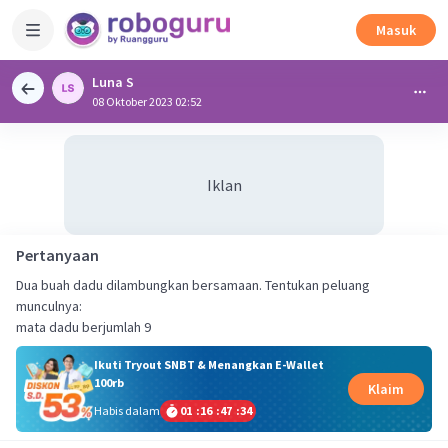
Masuk
Luna S
08 Oktober 2023 02:52
Iklan
Pertanyaan
Dua buah dadu dilambungkan bersamaan. Tentukan peluang
munculnya:
mata dadu berjumlah 9
Ikuti Tryout SNBT & Menangkan E-Wallet
100rb
Klaim
Habis dalam
01
:
16
:
47
:
33