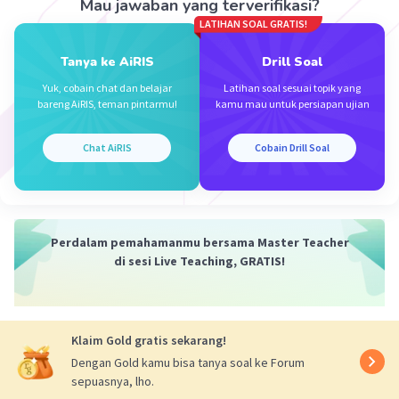
Mau jawaban yang terverifikasi?
·
0.0
(
0
)
Balas
Beri Rating
LATIHAN SOAL GRATIS!
Tanya ke AiRIS
Drill Soal
Yuk, cobain chat dan belajar
Latihan soal sesuai topik yang
bareng AiRIS, teman pintarmu!
kamu mau untuk persiapan ujian
Chat AiRIS
Cobain Drill Soal
Iklan
Perdalam pemahamanmu bersama Master Teacher
di sesi Live Teaching, GRATIS!
Klaim Gold gratis sekarang!
Dengan Gold kamu bisa tanya soal ke Forum
sepuasnya, lho.