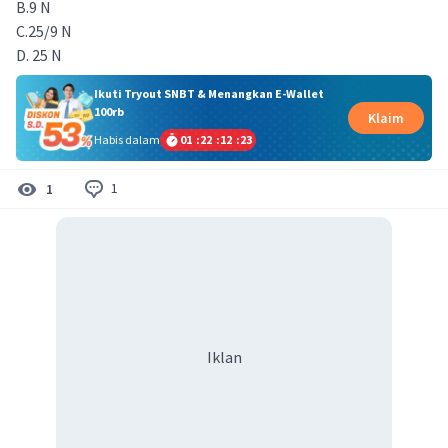
B.9 N
C.25/9 N
D. 25 N
Ikuti Tryout SNBT & Menangkan E-Wallet
100rb
Klaim
Habis dalam
01
:
22
:
12
:
22
1
1
Iklan