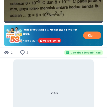
Ikuti Tryout SNBT & Menangkan E-Wallet
100rb
Klaim
Habis dalam
01
:
04
:
20
:
48
1
1
Jawaban terverifikasi
Iklan