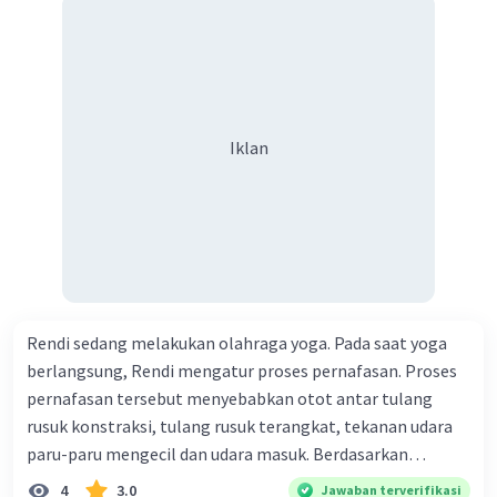
buah lonjong, rasa asam C. dihasi lkan tiga mangga buah
bulat, rasa manis D. dihasi lkan tiga mangga buah bulat,
rasa asam
Iklan
Rendi sedang melakukan olahraga yoga. Pada saat yoga
berlangsung, Rendi mengatur proses pernafasan. Proses
pernafasan tersebut menyebabkan otot antar tulang
rusuk konstraksi, tulang rusuk terangkat, tekanan udara
paru-paru mengecil dan udara masuk. Berdasarkan
informasi tersebut, dapat disimpulkan bahwa Rendi
4
3.0
Jawaban terverifikasi