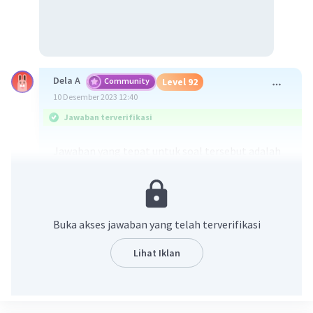
Dela A
Community
Level 92
10 Desember 2023 12:40
Jawaban terverifikasi
Jawaban yang tepat untuk soal tersebut adalah
–5
27 x 10
N
Diketahui:
Q1 = 6 × 10⁻⁹ C
Buka akses jawaban yang telah terverifikasi
Q2 = 8 × 10⁻⁹ C
r = 4 cm = 4 × 10⁻² m
Lihat Iklan
k = 9 × 10⁹ Nm²/c²
Ditanya: