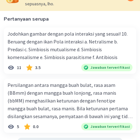
sepuasnya, lho.
Pertanyaan serupa
Jodohkan gambar dengan pola interaksi yang sesuai! 10.
Iklan
Beruang dengan ikan Pola interaksi a. Netralisme b.
Predasi c. Simbiosis mutualisme d. Simbiosis
komensalisme e. Simbiosis parasitisme f. Antibiosis
11
3.5
Jawaban terverifikasi
Persilangan antara mangga buah bulat, rasa asam
(BBmm) dengan mangga buah lonjong, rasa manis
(bbMM) menghasilkan keturunan dengan fenotipe
mangga buah bulat, rasa manis. Bila keturunan pertama
disilangkan sesamanya, pemyataan di bawah ini yang tidak
benar mengenai keturunan yang dihasilkan dari
5
0.0
Jawaban terverifikasi
persilangan terse but adalah ... A. dihasilkan sembilan
mangga buah bulat, rasa mants B. dihasilkan tiga mangga