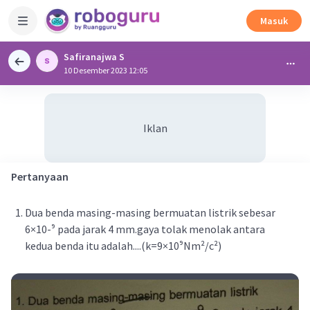
Masuk
Safiranajwa S
10 Desember 2023 12:05
Iklan
Pertanyaan
Dua benda masing-masing bermuatan listrik sebesar
6×10-⁹ pada jarak 4 mm.gaya tolak menolak antara
kedua benda itu adalah....(k=9×10⁹Nm²/c²)