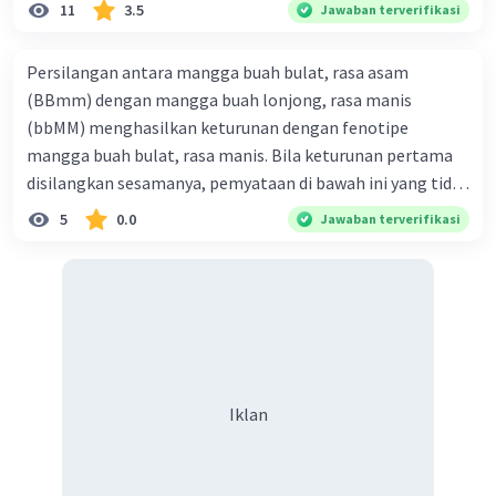
11
3.5
Jawaban terverifikasi
Persilangan antara mangga buah bulat, rasa asam
(BBmm) dengan mangga buah lonjong, rasa manis
(bbMM) menghasilkan keturunan dengan fenotipe
mangga buah bulat, rasa manis. Bila keturunan pertama
disilangkan sesamanya, pemyataan di bawah ini yang tidak
benar mengenai keturunan yang dihasilkan dari
5
0.0
Jawaban terverifikasi
persilangan terse but adalah ... A. dihasilkan sembilan
mangga buah bulat, rasa mants B. dihasilkan tiga mangga
buah lonjong, rasa asam C. dihasi lkan tiga mangga buah
bulat, rasa manis D. dihasi lkan tiga mangga buah bulat,
rasa asam
Iklan