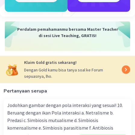
·
4.5
(
2
)
Balas
Beri Rating
Fito S
Level 30
12 November 2023 08:24
Perdalam pemahamanmu bersama Master Teacher
di sesi Live Teaching, GRATIS!
Jawaban terverifikasi
Fq = k.q1.q2/R²
Iklan
= 9 × 10'9.24 × 10-¹²/4 × 10-⁴
Klaim Gold gratis sekarang!
= 540 N
Dengan Gold kamu bisa tanya soal ke Forum
sepuasnya, lho.
·
0.0
(
0
)
Balas
Beri Rating
Pertanyaan serupa
Jodohkan gambar dengan pola interaksi yang sesuai! 10.
Beruang dengan ikan Pola interaksi a. Netralisme b.
Predasi c. Simbiosis mutualisme d. Simbiosis
komensalisme e. Simbiosis parasitisme f. Antibiosis