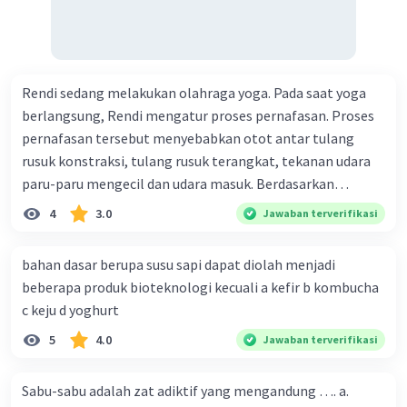
Rendi sedang melakukan olahraga yoga. Pada saat yoga
berlangsung, Rendi mengatur proses pernafasan. Proses
pernafasan tersebut menyebabkan otot antar tulang
rusuk konstraksi, tulang rusuk terangkat, tekanan udara
paru-paru mengecil dan udara masuk. Berdasarkan
informasi tersebut, dapat disimpulkan bahwa Rendi
4
3.0
Jawaban terverifikasi
sedang melakukan proses pernafasan....
bahan dasar berupa susu sapi dapat diolah menjadi
beberapa produk bioteknologi kecuali a kefir b kombucha
c keju d yoghurt
5
4.0
Jawaban terverifikasi
Sabu-sabu adalah zat adiktif yang mengandung …. a.