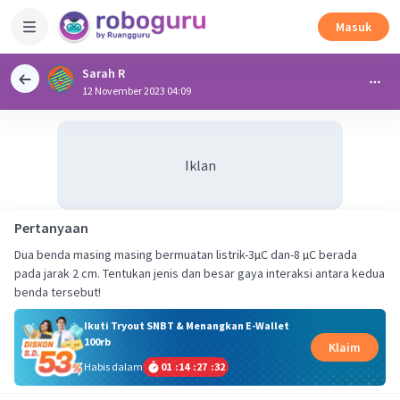
Masuk
Sarah R
12 November 2023 04:09
Iklan
Pertanyaan
Dua benda masing masing bermuatan listrik-3µC dan-8 µC berada
pada jarak 2 cm. Tentukan jenis dan besar gaya interaksi antara kedua
benda tersebut!
Ikuti Tryout SNBT & Menangkan E-Wallet
100rb
Klaim
Habis dalam
01
:
14
:
27
:
32