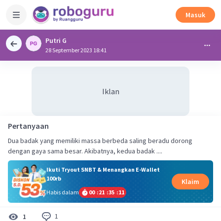
Masuk
Putri G
28 September 2023 18:41
Iklan
Pertanyaan
Dua badak yang memiliki massa berbeda saling beradu dorong
dengan gaya sama besar. Akibatnya, kedua badak ....
Ikuti Tryout SNBT & Menangkan E-Wallet
100rb
Klaim
Habis dalam
00
:
21
:
35
:
11
1
1