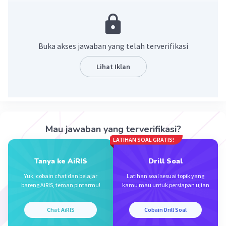
gaya yang diberikan kedua gaya sama, maka
pertengkaran badak akan setimbang. Jika setimbang
maka terjadi Hukum I Newton karena ΣF=0 atau resultan
gaya yang terjadi sama dengan nol.
Buka akses jawaban yang telah terverifikasi
·
0.0
(
0
)
Balas
Beri Rating
Lihat Iklan
Mau jawaban yang terverifikasi?
LATIHAN SOAL GRATIS!
Iklan
Tanya ke AiRIS
Drill Soal
Yuk, cobain chat dan belajar
Latihan soal sesuai topik yang
bareng AiRIS, teman pintarmu!
kamu mau untuk persiapan ujian
Chat AiRIS
Cobain Drill Soal