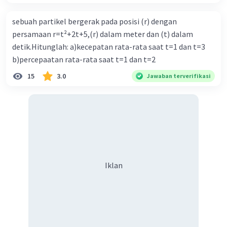
sebuah partikel bergerak pada posisi (r) dengan
persamaan r=t²+2t+5,(r) dalam meter dan (t) dalam
detik.Hitunglah: a)kecepatan rata-rata saat t=1 dan t=3
b)percepaatan rata-rata saat t=1 dan t=2
15
3.0
Jawaban terverifikasi
Iklan