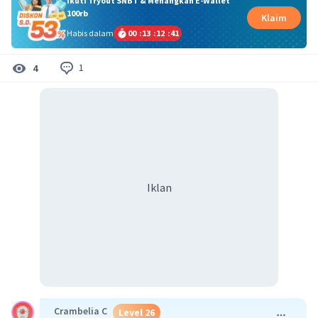
Ikuti Tryout SNBT & Menangkan E-Wallet
100rb
Klaim
Habis dalam
00
:
13
:
12
:
41
1
4
Iklan
Crambelia C
Level 26