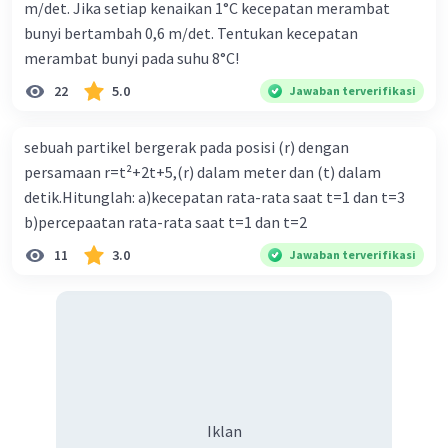
Fg = 350 kg * 9.8 m/s^2
m/det. Jika setiap kenaikan 1°C kecepatan merambat
= 3430 kg m/s^2
bunyi bertambah 0,6 m/det. Tentukan kecepatan
merambat bunyi pada suhu 8°C!
Komponen vertikal gaya sentripetal (Fc) adalah Fc *
cos(θ), di mana θ adalah sudut antara gaya sentripetal
22
5.0
Jawaban terverifikasi
dan gaya normal. Dalam kasus ini, sudut θ adalah 90
derajat, sehingga cos(θ) = 0.
sebuah partikel bergerak pada posisi (r) dengan
persamaan r=t²+2t+5,(r) dalam meter dan (t) dalam
Jadi, gaya normal (Fn) pada sepeda motor adalah:
detik.Hitunglah: a)kecepatan rata-rata saat t=1 dan t=3
Fn = Fg - Fc * cos(θ)
b)percepaatan rata-rata saat t=1 dan t=2
= 3430 kg m/s^2 - 252 kg m/s^2 * 0
11
3.0
Jawaban terverifikasi
= 3430 kg m/s^2
Jadi, gaya normal yang bekerja pada sepeda motor
adalah 3430 kg m/s^2.
·
0.0
(
0
)
Balas
Beri Rating
Iklan