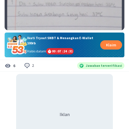
Ikuti Tryout SNBT & Menangkan E-Wallet
100rb
Klaim
Habis dalam
00
:
07
:
24
:
31
2
6
Jawaban terverifikasi
Iklan