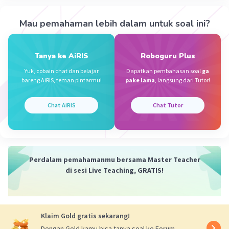
Jadi, selisih suhu kota Surabaya pada siang dan malam
Mau pemahaman lebih dalam untuk soal ini?
hari adalah 12°C.
·
0.0
(
0
)
Balas
Beri Rating
Tanya ke AiRIS
Roboguru Plus
Yuk, cobain chat dan belajar
Dapatkan pembahasan soal
ga
bareng AiRIS, teman pintarmu!
pake lama
, langsung dari Tutor!
Sumber W
Community
Level 72
01 Oktober 2023 05:03
Chat AiRIS
Chat Tutor
Jawaban terverifikasi
Selisih = 37 - 25 = 12°C
Iklan
Jadi, selisih suhu kota Surabaya pada siang dan
malam hari adalah 12°C
Perdalam pemahamanmu bersama Master Teacher
di sesi Live Teaching, GRATIS!
·
0.0
(
0
)
Balas
Beri Rating
Klaim Gold gratis sekarang!
Dengan Gold kamu bisa tanya soal ke Forum