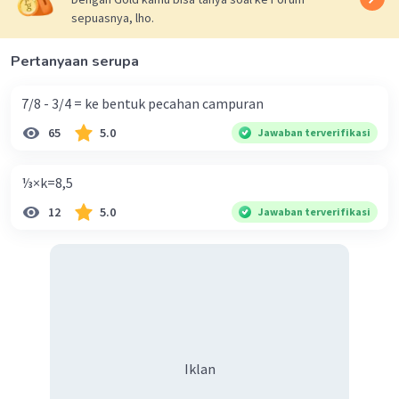
sepuasnya, lho.
Pertanyaan serupa
7/8 - 3/4 = ke bentuk pecahan campuran
65
5.0
Jawaban terverifikasi
⅓×k=8,5
12
5.0
Jawaban terverifikasi
Iklan