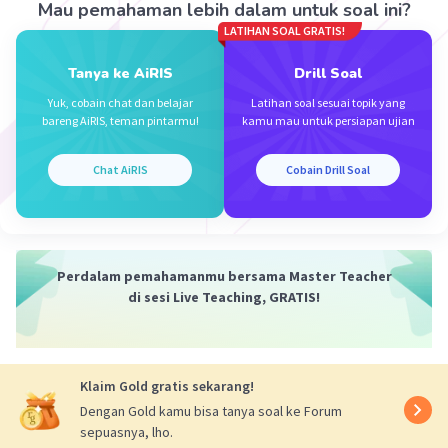
Mau pemahaman lebih dalam untuk soal ini?
n = jumlah suku
LATIHAN SOAL GRATIS!
b = beda
Tanya ke AiRIS
Drill Soal
Pada soal diketahui,
Yuk, cobain chat dan belajar
Latihan soal sesuai topik yang
Kolom 1:
bareng AiRIS, teman pintarmu!
kamu mau untuk persiapan ujian
Ubin Hitam = 1
Ubin Putih = 8
Chat AiRIS
Cobain Drill Soal
Kolom 2:
Ubin Hitam = 4
Ubin Putih = 12
Kolom 3:
Perdalam pemahamanmu bersama Master Teacher
Ubin Hitam = 9
di sesi Live Teaching, GRATIS!
Ubin Putih = 16
Sehingga,
Ubin Hitam membentuk pola 1, 4, 9, ...
Klaim Gold gratis sekarang!
yang merupakan
pola barisan kuadrat: Un = n²
Dengan Gold kamu bisa tanya soal ke Forum
Ubin Putih membentuk pola 8, 12, 16, ...
sepuasnya, lho.