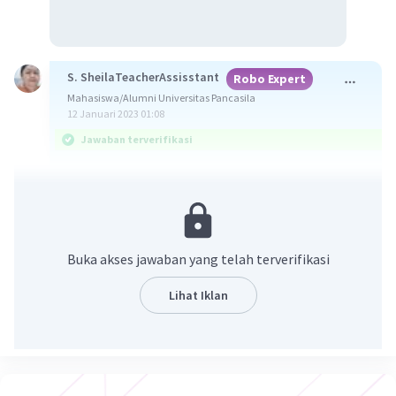
S. SheilaTeacherAssisstant
Robo Expert
Mahasiswa/Alumni Universitas Pancasila
12 Januari 2023 01:08
Jawaban terverifikasi
Jawaban: sebagaimana pada gambar berikut.
Ingat!
Pola bilangan adalah barisan bilangan yang
Buka akses jawaban yang telah terverifikasi
pembentukannya mengikuti pola atau aturan
tertentu.
Lihat Iklan
Pola bilangan aritmatika:
Un = a + (n – 1)b
dimana
Un = suku ke-n
a = suku pertama