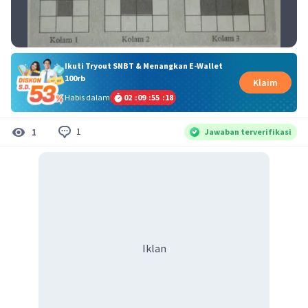
Ikuti Tryout SNBT & Menangkan E-Wallet
100rb
Klaim
Habis dalam
02
:
09
:
55
:
17
1
1
Jawaban terverifikasi
Iklan