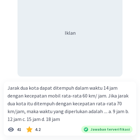
·
0.0
(
0
)
Balas
Beri Rating
Iklan
Iklan
Jarak dua kota dapat ditempuh dalam waktu 14 jam
dengan kecepatan mobil rata-rata 60 km/ jam. Jika jarak
dua kota itu ditempuh dengan kecepatan rata-rata 70
km/jam, maka waktu yang diperlukan adalah .... a. 9 jam b.
12 jam c. 15 jam d. 18 jam
41
4.2
Jawaban terverifikasi