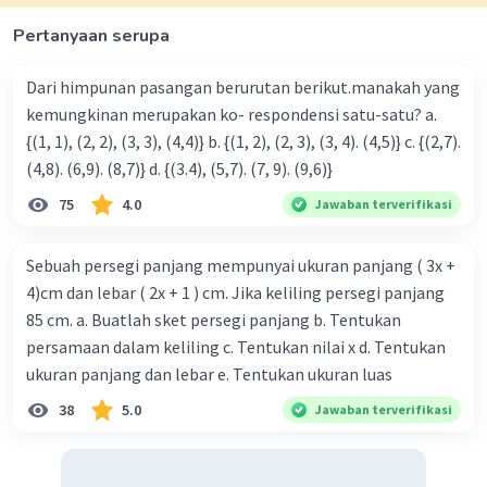
yang merupakan
pola barisan aritmatika:
a = 8, b = 12 – 8 = 4
Pertanyaan serupa
Un = a + (n – 1)b
Un = 8 + (n – 1)4
Dari himpunan pasangan berurutan berikut.manakah yang
Un = 8 + 4n – 4
kemungkinan merupakan ko- respondensi satu-satu? a.
Un = 4n + 4
{(1, 1), (2, 2), (3, 3), (4,4)} b. {(1, 2), (2, 3), (3, 4). (4,5)} c. {(2,7).
(4,8). (6,9). (8,7)} d. {(3.4), (5,7). (7, 9). (9,6)}
Dengan demikian, tabel yang menyatakan
75
4.0
Jawaban terverifikasi
pola bilangan banyak ubin putih dan ubin
hitam adalah sebagaimana pada gambar
Sebuah persegi panjang mempunyai ukuran panjang ( 3x +
berikut.
4)cm dan lebar ( 2x + 1 ) cm. Jika keliling persegi panjang
85 cm. a. Buatlah sket persegi panjang b. Tentukan
persamaan dalam keliling c. Tentukan nilai x d. Tentukan
ukuran panjang dan lebar e. Tentukan ukuran luas
38
5.0
Jawaban terverifikasi