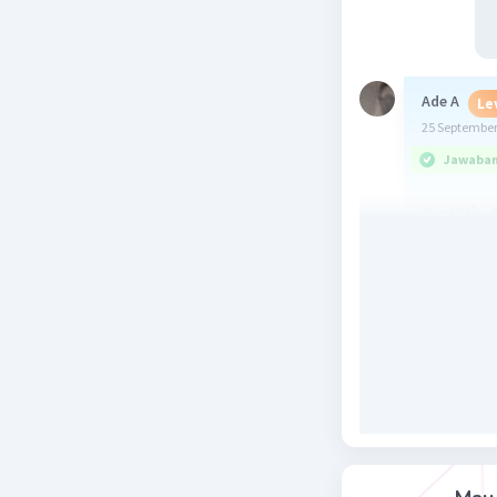
Ade A
Le
25 September
Jawaban 
D = (2)² -
= 4 - 64
= -60
Jadi, jwb
Beri R
Sumber W
25 September
Jawaban 