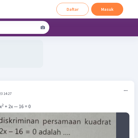
Daftar
Masuk
23 14:27
2
x
+ 2x — 16 = 0