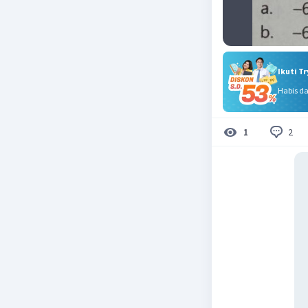
Ikuti T
Habis d
2
1