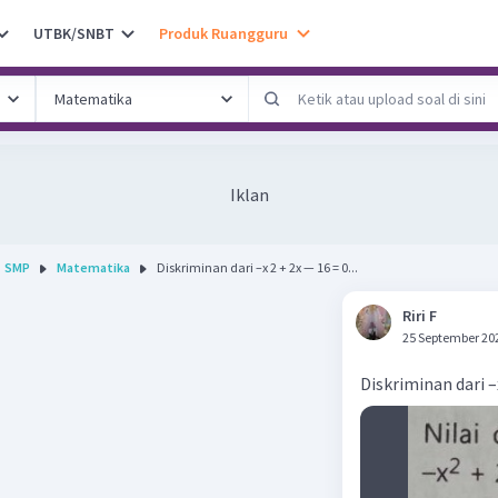
UTBK/SNBT
Produk Ruangguru
Iklan
SMP
Matematika
Diskriminan dari –x 2 + 2x — 16 = 0...
Riri F
25 September 20
Diskriminan dari –