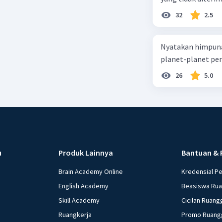
32
2.5
Nyatakan himpuna
planet-planet pen
26
5.0
u
Produk Lainnya
Bantuan & 
Brain Academy Online
Kredensial P
English Academy
Beasiswa Ru
Skill Academy
Cicilan Ruang
Ruangkerja
Promo Ruang