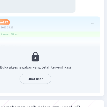
vel 77
 2023 15:27
terverifikasi
 (4×(-1)×(-16))
nnya adalah a. -60
Buka akses jawaban yang telah terverifikasi
·
0.0
(
0
)
Balas
ating
Lihat Iklan
Community
Level 72
 2023 16:24
terverifikasi