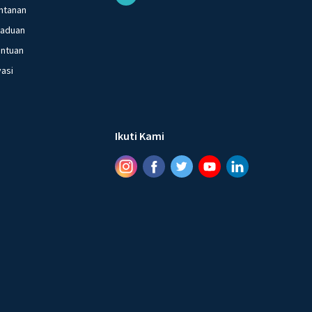
ntanan
gaduan
entuan
vasi
Ikuti Kami