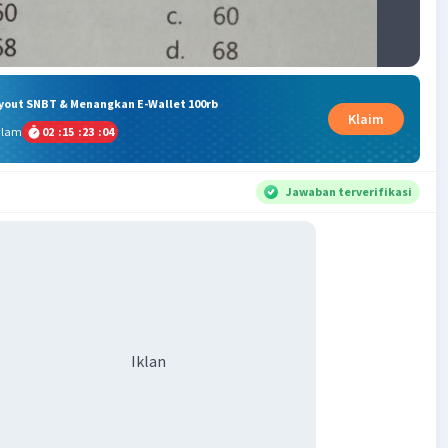
ryout SNBT & Menangkan E-Wallet 100rb
Klaim
alam
02
:
15
:
23
:
03
Jawaban terverifikasi
Iklan