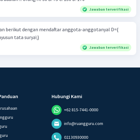
Jawaban terverifikasi
n berikut dengan mendaftar anggota-anggotanyal D={
yusun tata surya\}
Jawaban terverifikasi
Panduan
Hubungi Kami
erusahaan
+62 815-7441-0000
angguru
info@ruangguru.com
guru
guru
02130930000