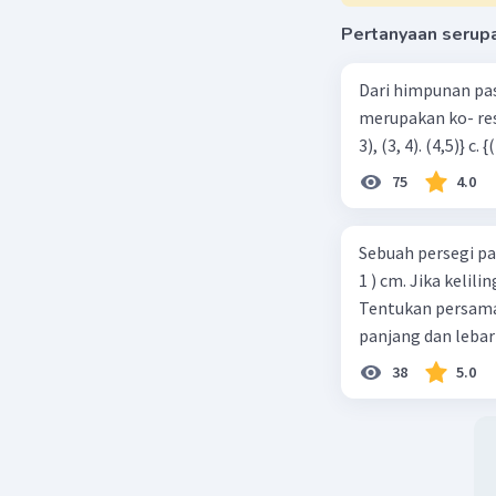
Pertanyaan serup
Dari himpunan pa
merupakan ko- respondensi satu-satu? a. {(1, 1), (2, 2), (3, 3), (4,4)} b. {(1, 2), (2,
75
4.0
Sebuah persegi pa
1 ) cm. Jika kelil
Tentukan persamaa
panjang dan lebar
38
5.0