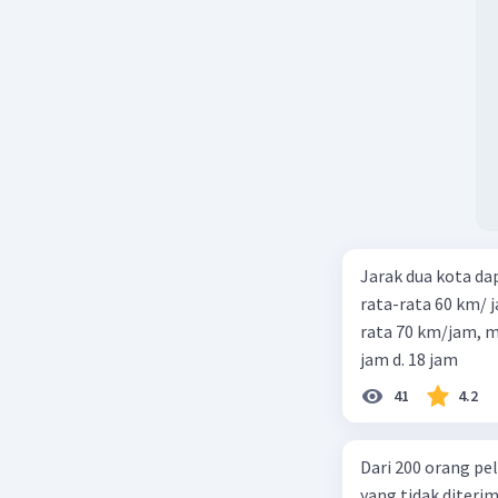
Jarak dua kota d
rata-rata 60 km/ 
rata 70 km/jam, maka waktu
jam d. 18 jam
41
4.2
Dari 200 orang pe
yang tidak diterima