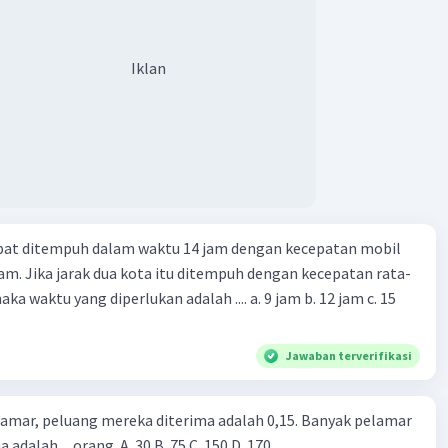
Iklan
apat ditempuh dalam waktu 14 jam dengan kecepatan mobil
jam. Jika jarak dua kota itu ditempuh dengan kecepatan rata-
 yang diperlukan adalah .... a. 9 jam b. 12 jam c. 15
Jawaban terverifikasi
lamar, peluang mereka diterima adalah 0,15. Banyak pelamar
 adalah ... orang. A. 30 B. 75 C. 150 D. 170