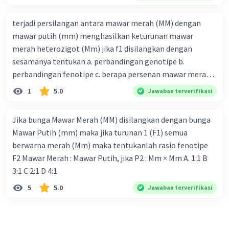
genotipe dan rasio fenotipe nya c. jika perkawinan itu
menghasilkan 12 anak. tentukan fenotipe keturunannya
terjadi persilangan antara mawar merah (MM) dengan
dengan prosentase
mawar putih (mm) menghasilkan keturunan mawar
merah heterozigot (Mm) jika f1 disilangkan dengan
sesamanya tentukan a. perbandingan genotipe b.
perbandingan fenotipe c. berapa persenan mawar merah
d. apabila terdapat 100 tanaman brp jumlah mawar putih
1
5.0
Jawaban terverifikasi
Jika bunga Mawar Merah (MM) disilangkan dengan bunga
Mawar Putih (mm) maka jika turunan 1 (F1) semua
berwarna merah (Mm) maka tentukanlah rasio fenotipe
F2 Mawar Merah : Mawar Putih, jika P2 : Mm × Mm A. 1:1 B
3:1 C 2:1 D 4:1
5
5.0
Jawaban terverifikasi