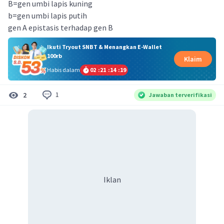
B=gen umbi lapis kuning
b=gen umbi lapis putih
gen A epistasis terhadap gen B
Ikuti Tryout SNBT & Menangkan E-Wallet
100rb
Klaim
Habis dalam
02
:
21
:
14
:
18
1
2
Jawaban terverifikasi
Iklan