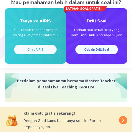
Mau pemahaman lebih dalam untuk soal ini?
LATIHAN SOAL GRATIS!
Tanya ke AiRIS
Drill Soal
Iklan
Yuk, cobain chat dan belajar
Latihan soal sesuai topik yang
bareng AiRIS, teman pintarmu!
kamu mau untuk persiapan ujian
Chat AiRIS
Cobain Drill Soal
Perdalam pemahamanmu bersama Master Teacher
di sesi Live Teaching, GRATIS!
Klaim Gold gratis sekarang!
Dengan Gold kamu bisa tanya soal ke Forum
sepuasnya, lho.