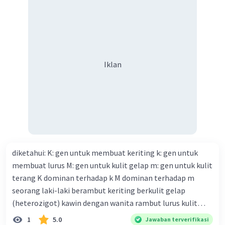
Iklan
diketahui: K: gen untuk membuat keriting k: gen untuk
membuat lurus M: gen untuk kulit gelap m: gen untuk kulit
terang K dominan terhadap k M dominan terhadap m
seorang laki-laki berambut keriting berkulit gelap
(heterozigot) kawin dengan wanita rambut lurus kulit
terang tentukan : a. bagan perkawinannya b. rasio
1
5.0
Jawaban terverifikasi