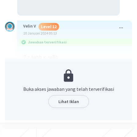
Velin V
Level 12
10 Januari 2024 05:13
Jawaban terverifikasi
P = Aabb x aaBb
G = Ab, ab x aB, ab
F1 = AaBb, Aabb, aaBb, aabb
Maka fenotipenya = Merah = 2
Kuning = 1
Buka akses jawaban yang telah terverifikasi
Putih = 1
2 : 1 : 1
Lihat Iklan
·
0.0
(
0
)
Balas
Beri Rating