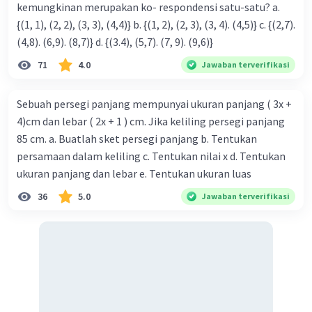
soal di atas adalah S = himpunan bulan-bulan
kemungkinan merupakan ko- respondensi satu-satu? a.
dimana bunga mawar dan lili mekar = {Maret,
{(1, 1), (2, 2), (3, 3), (4,4)} b. {(1, 2), (2, 3), (3, 4). (4,5)} c. {(2,7).
April, Mei, Juni, Juli, Agustus, September,
(4,8). (6,9). (8,7)} d. {(3.4), (5,7). (7, 9). (9,6)}
Oktober, November}.
71
4.0
Jawaban terverifikasi
·
0.0
(
0
)
Balas
Beri Rating
Sebuah persegi panjang mempunyai ukuran panjang ( 3x +
4)cm dan lebar ( 2x + 1 ) cm. Jika keliling persegi panjang
85 cm. a. Buatlah sket persegi panjang b. Tentukan
persamaan dalam keliling c. Tentukan nilai x d. Tentukan
ukuran panjang dan lebar e. Tentukan ukuran luas
36
5.0
Jawaban terverifikasi
Iklan