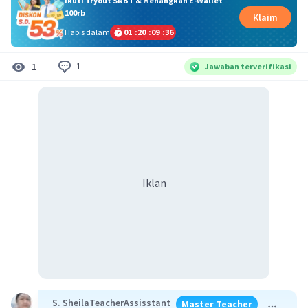
Ikuti Tryout SNBT & Menangkan E-Wallet
100rb
Klaim
Habis dalam
01
:
20
:
09
:
35
1
1
Jawaban terverifikasi
Iklan
S. SheilaTeacherAssisstant
Master Teacher