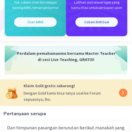
Yuk, cobain chat dan belajar
Latihan soal sesuai topik yang
S = himpunan bilangan cacah yang kurang dari
bareng AiRIS, teman pintarmu!
kamu mau untuk persiapan ujian
20.
Chat AiRIS
Cobain Drill Soal
Sehingga,
M = himpunan bulan-bulan dimana bunga mawar
mekar yaitu bulan Maret sampai dengan Agustus.
M = {Maret, April, Mei, Juni, Juli, Agustus}
Perdalam pemahamanmu bersama Master Teacher
L = himpunan bulan-bulan dimana bunga lili
di sesi Live Teaching, GRATIS!
mekar yaitu bulan Mei sampai dengan November.
L = {Mei, Juni, Juli, Agustus, September,
Oktober, November}
Himpunan semestanya:
Klaim Gold gratis sekarang!
S = himpunan bulan-bulan dimana bunga
Dengan Gold kamu bisa tanya soal ke Forum
mawar dan lili mekar
sepuasnya, lho.
S = {Maret, April, Mei, Juni, Juli, Agustus,
September, Oktober, November}.
Pertanyaan serupa
Dengan demikian, himpunan semesta untuk
Dari himpunan pasangan berurutan berikut.manakah yang