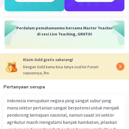
menyebabkan terjadinya erosi dan
sedimentasi, yang dapat mengganggu
aliran air.
Pencemaran:
Pencemaran air, udara, dan
Perdalam pemahamanmu bersama Master Teacher
tanah dapat berdampak negatif pada
di sesi Live Teaching, GRATIS!
lingkungan. Misalnya, pencemaran air
dapat menyebabkan kerusakan ekosistem
perairan, yang dapat mengganggu
kelangsungan hidup biota air.
Klaim Gold gratis sekarang!
Dengan Gold kamu bisa tanya soal ke Forum
Berikut adalah beberapa wujud perubahan
sepuasnya, lho.
kelestarian lingkungan yang dapat terjadi akibat
perubahan kondisi hidrologi dan kondisi biologi:
Pertanyaan serupa
Kerusakan ekosistem:
Perubahan kondisi
indonesia merupakan negara yang sangat subur yang
hidrologi dan kondisi biologi dapat
mana sektor pertanian sangat berpotensi untuk menjadi
menyebabkan kerusakan ekosistem, baik
pendorong kemajuan nasional, namun saaat ini sektor
ekosistem perairan, ekosistem darat,
agrikutur masih mengalami banyak hambatan, jelaskan
maupun ekosistem pesisir. Misalnya,