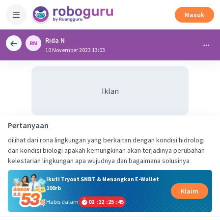
Masuk
Rida N
10 November 2023 13:03
Iklan
Pertanyaan
dilihat dari rona lingkungan yang berkaitan dengan kondisi hidrologi
dan kondisi biologi apakah kemungkinan akan terjadinya perubahan
kelestarian lingkungan apa wujudnya dan bagaimana solusinya
Ikuti Tryout SNBT & Menangkan E-Wallet
100rb
Klaim
Habis dalam
02
:
12
:
25
:
45