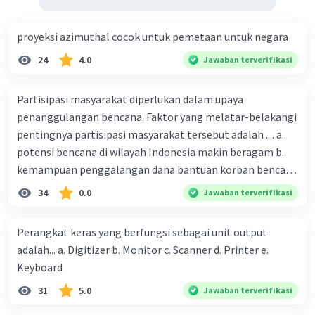
kelestarian lingkungan:
proyeksi azimuthal cocok untuk pemetaan untuk negara
Melakukan mitigasi perubahan iklim:
Mitigasi perubahan iklim dapat dilakukan
24
4.0
Jawaban terverifikasi
dengan mengurangi emisi gas rumah kaca.
Hal ini dapat dilakukan dengan
Partisipasi masyarakat diperlukan dalam upaya
menggunakan energi terbarukan,
penanggulangan bencana. Faktor yang melatar-belakangi
mengurangi penggunaan kendaraan
pentingnya partisipasi masyarakat tersebut adalah .... a.
bermotor, dan mengurangi konsumsi
potensi bencana di wilayah Indonesia makin beragam b.
energi.
kemampuan penggalangan dana bantuan korban bencana
Melestarikan lingkungan:
Menjaga
makin tinggi c. pemahaman pendidikan kebencanaan
34
0.0
Jawaban terverifikasi
kelestarian lingkungan dapat dilakukan
kepada masyarakat masih rendah d. masyarakat
dengan melakukan reboisasi, mengurangi
merupakan pihak yang langsung berhadapan dengan
penggunaan bahan kimia berbahaya, dan
Perangkat keras yang berfungsi sebagai unit output
bencana e. kepercayaan pemerintah bahwa masyarakat
mengelola limbah secara baik.
adalah... a. Digitizer b. Monitor c. Scanner d. Printer e.
mampu mengatasi bencana
Meningkatkan kesadaran masyarakat:
Keyboard
Meningkatkan kesadaran masyarakat
31
5.0
Jawaban terverifikasi
tentang pentingnya kelestarian
lingkungan dapat dilakukan melalui